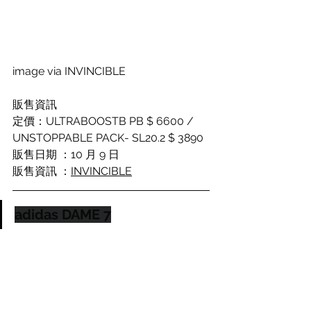
image via INVINCIBLE
販售資訊
定價：
ULTRABOOSTB PB $ 6600 / 
UNSTOPPABLE PACK- SL20.2 $ 3890
販售日期 ：10 月 9 日
販售資訊 ：
INVINCIBLE
adidas DAME 7