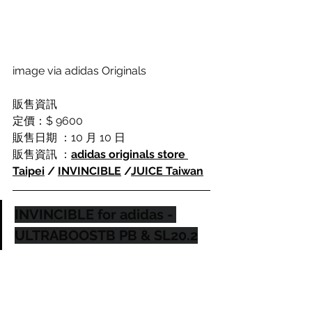
image via adidas Originals
販售資訊
定價：
$ 9600
販售日期 ：10 月 10 日
販售資訊 ：
adidas originals store 
Taipei
 / 
INVINCIBLE
 /
JUICE Taiwan
INVINCIBLE for adidas - 
ULTRABOOSTB PB & SL20.2