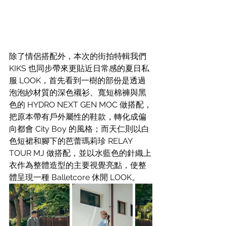
除了情侶搭配外，本次的街拍特輯我們 
KIKS 也同步帶來更貼近日常感的夏日私
服 LOOK，首先看到一樹的部份是透過
泡泡紗材質的深色襯衫、寬短棉褲與黑
色的 HYDRO NEXT GEN MOC 做搭配，
把原本帶有戶外屬性的鞋款，轉化成偏
向都會 City Boy 的風格；而天仁則以白
色短裙和腳下的芭蕾瑪莉珍 RELAY 
TOUR MJ 做搭配，並以水藍色的針織上
衣作為整體造型的主要視覺亮點，使整
體呈現一種 Balletcore 休閒 LOOK。