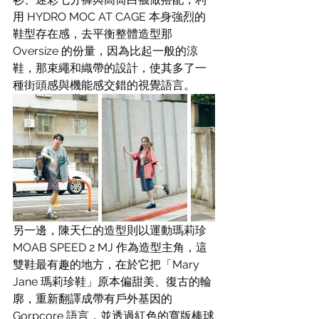
用 HYDRO MOC AT CAGE 本身強烈的
鞋型存在感，去平衡整體造型那 
Oversize 的份量，因為比起一般的涼
鞋，那束繩和織帶的設計，使其多了一
種街頭感與機能感交錯的視覺語言。
另一邊，陳天仁的造型則以運動瑪莉珍 
MOAB SPEED 2 MJ 作為造型主角，這
雙鞋最有趣的地方，在於它把「Mary 
Jane 瑪莉珍鞋」原本偏甜美、復古的輪
廓，重新翻譯成帶有戶外基因的 
Gorpcore 語言，並透過紅色的寬版棒球