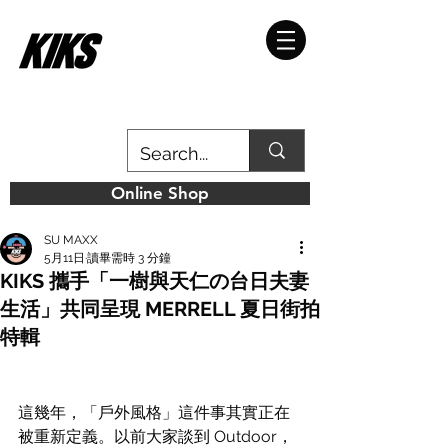
Online Shop
SU MAXX
5月11日
讀畢需時 3 分鐘
KIKS 攜手「一樹與天仁の台日夫妻
生活」共同呈現 MERRELL 夏日街拍
特輯
這幾年，「戶外風格」這件事其實正在
被重新定義。以前大家談到 Outdoor，