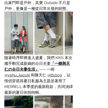
出家門即是戶外，其實 Outside 不只是
戶外，更像是一種從日常出發的狀態。
隨著時序即將進入盛夏，我們 KIKS 本次
攜手剛完成新婚的台日夫妻
「一樹與天
仁の台日夫妻生活」
—— 一樹 
@yishu_kazuki
 和陳天仁 
@tts0og
 ，以
情侶穿搭與夏日私服為主題並著用了 
MERRELL 本季度的最新鞋款，共同演繹
最新的夏日街拍特輯。