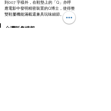
到007 字樣外，在鞋墊上的「Q」亦呼
應電影中發明精密裝置的Q博士，使得整
雙鞋屢機能滿載還兼具玩味細節。
台灣販售情報
James Bond  x adidas Ultraboost 20  
“Gadget” NT$ 6500
最後，James Bond  x adidas 聯名系列