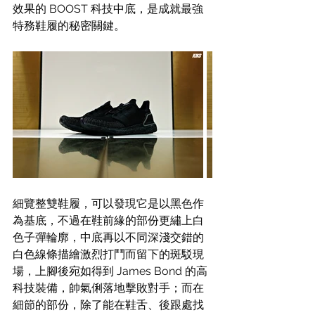
效果的 BOOST 科技中底，是成就最強
特務鞋履的秘密關鍵。
細覽整雙鞋履，可以發現它是以黑色作
為基底，不過在鞋前緣的部份更繡上白
色子彈輪廓，中底再以不同深淺交錯的
白色線條描繪激烈打鬥而留下的斑駁現
場，上腳後宛如得到 James Bond 的高
科技裝備，帥氣俐落地擊敗對手；而在
細節的部份，除了能在鞋舌、後跟處找