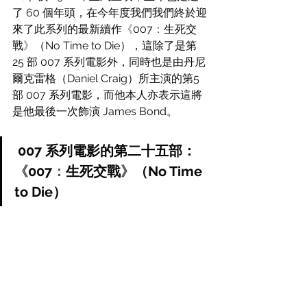
了 60 個年頭，在今年度我們我們終於迎
來了此系列的最新續作
《
007
：
生死交
戰
》
（No Time to Die），這除了是第 
25 部 007 系列電影外，同時也是
由
丹尼
爾克雷格（Daniel Craig）所主演的第5 
部 007 系列電影，而他本人亦表示這將
是他最後一次飾演 James Bond。
 007 系列電影的第二十五部：
《
007
：
生死交戰
》
（No Time 
to Die）