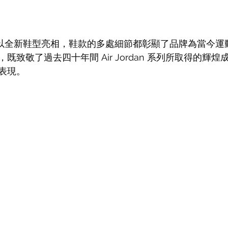
an 40 以全新鞋型亮相，鞋款的多處細節都彰顯了品牌為當今
既致敬了過去四十年間 Air Jordan 系列所取得的輝
表現。