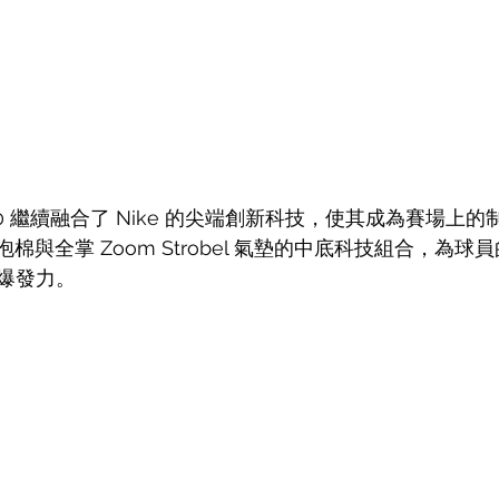
dan 40 繼續融合了 Nike 的尖端創新科技，使其成為賽場
 泡棉與全掌 Zoom Strobel 氣墊的中底科技組合，為
爆發力。