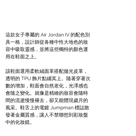
這款女子專屬的 Air Jordan IV 的配色別
具一格，設計師從各種中性大地色的妝
容中吸取靈感，並將這些獨特的顏色運
用在鞋面之上。
該鞋面選用柔軟絨面革搭配拋光皮革，
透明的 TPU 飾片點綴其上。隨著穿著次
數的增加，鞋面會自然老化，光澤感也
會隨之變化。就像是精緻的妝容會隨時
間的流逝慢慢褪去，卻又能體現歲月的
風采。鞋舌上的電鍍 Jumpman 標誌散
發著金屬質感，讓人不禁聯想到彩妝盤
中的化妝鏡。