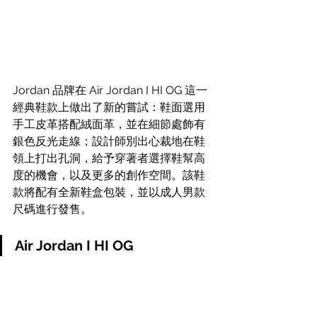
Jordan 品牌在 Air Jordan I HI OG 這一
經典鞋款上做出了新的嘗試：鞋面選用
手工皮革搭配絨面革，並在細節處飾有
銀色反光走線；設計師別出心裁地在鞋
領上打出孔洞，給予穿著者選擇鞋幫高
度的機會，以及更多的創作空間。該鞋
款將配有全新鞋盒包裝，並以成人男款
尺碼進行發售。
Air Jordan I HI OG