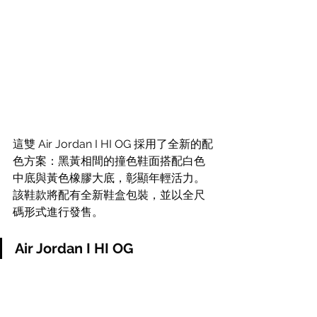
這雙 Air Jordan I HI OG 採用了全新的配
色方案：黑黃相間的撞色鞋面搭配白色
中底與黃色橡膠大底，彰顯年輕活力。
該鞋款將配有全新鞋盒包裝，並以全尺
碼形式進行發售。
Air Jordan I HI OG