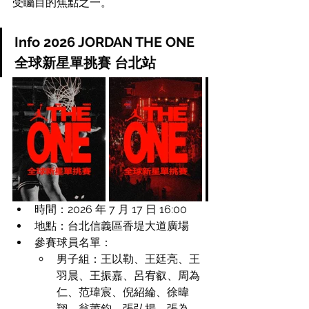
受矚目的焦點之一。
Info 2026 JORDAN THE ONE 
全球新星單挑賽 台北站
時間：2026 年 7 月 17 日 16:00 
地點：台北信義區香堤大道廣場
參賽球員名單：
男子組：王以勒、王廷亮、王
羽晨、王振嘉、呂宥叡、周為
仁、范瑋宸、倪紹綸、徐暐
翔、翁莆鈞、張弘揚、張為