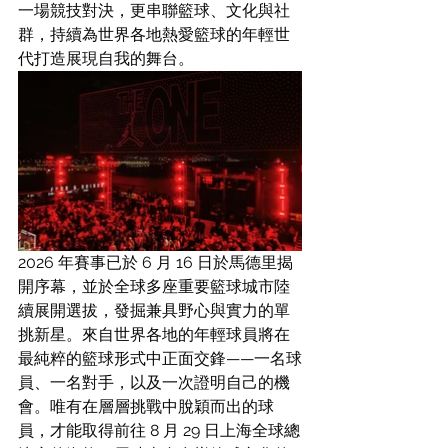
一場競技對決，更串聯籃球、文化與社
群，持續為世界各地熱愛籃球的年輕世
代打造展現自我的舞台。
2026 年賽事已於 6 月 16 日於馬德里揭
開序幕，並於全球多座重要籃球城市陸
續展開選拔，發掘兼具野心與實力的單
挑新星。來自世界各地的年輕球員將在
最純粹的籃球形式中正面交鋒——一名球
員、一名對手，以及一次證明自己的機
會。唯有在層層挑戰中脫穎而出的球
員，才能取得前往 8 月 29 日上海全球總