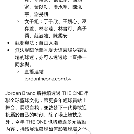
甯、葉以勒、廣承翰、陳泓
宇、謝旻耕
女子組：丁子欣、王妍心、巫
弈萱、林念臻、林書可、高子
喬、莊涵雅、陳柔安
觀賽辦法：自由入場
無法親臨信義香堤大道廣場決賽現
場的球迷，亦可以透過線上直播一
同參與。
直播連結：
jordantheone.com.tw
Jordan Brand 將持續透過 THE ONE 串
聯全球籃球文化，讓更多年輕球員站上
舞台、展現自我，並啟發下一代勇敢迎
接屬於自己的時刻。除了場上競技之
外，今年 THE ONE 也將透過多元活動
內容，持續展現籃球如何影響球場之外