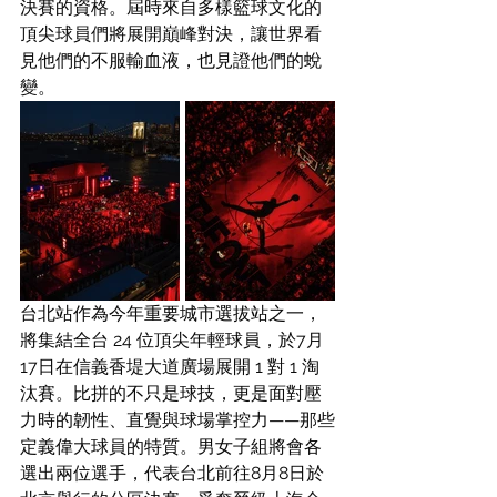
決賽的資格。屆時來自多樣籃球文化的
頂尖球員們將展開巔峰對決，讓世界看
見他們的不服輸血液，也見證他們的蛻
變。
台北站作為今年重要城市選拔站之一，
將集結全台 24 位頂尖年輕球員，於7月
17日在信義香堤大道廣場展開 1 對 1 淘
汰賽。比拼的不只是球技，更是面對壓
力時的韌性、直覺與球場掌控力——那些
定義偉大球員的特質。男女子組將會各
選出兩位選手，代表台北前往8月8日於