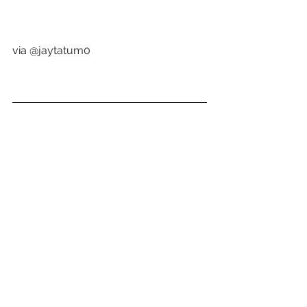
via @
jaytatum0