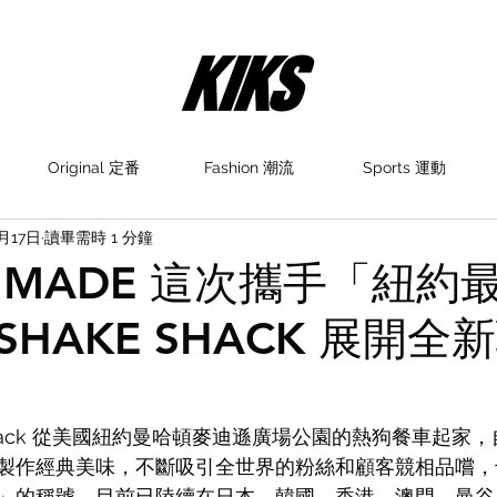
Original 定番
Fashion 潮流
Sports 運動
月17日
讀畢需時 1 分鐘
N MADE 這次攜手「紐約
HAKE SHACK 展開全
e Shack 從美國紐約曼哈頓麥迪遜廣場公園的熱狗餐車起
製作經典美味，不斷吸引全世界的粉絲和顧客競相品嚐，
」的稱號，目前已陸續在日本、韓國、香港、澳門、曼谷