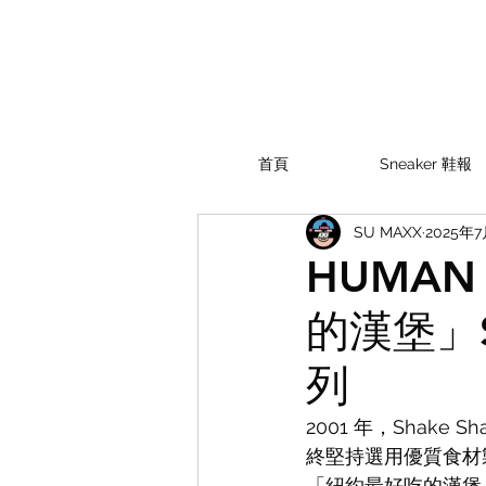
首頁
Sneaker 鞋報
SU MAXX
2025年7
HUMA
的漢堡」S
列
2001 年，Shak
終堅持選用優質食材
「紐約最好吃的漢堡