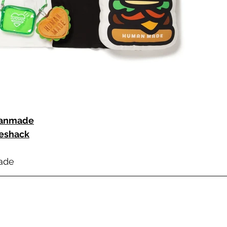
anmade
eshack
ade