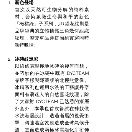
新色登場
首次以天然可生物分解的純棉素
材，套染象徵生命與和平的新色
「橄欖綠」子系列，3D 緹花紋則是
品牌經典的立體抽鬚三角幾何組織
紋理，整套單品穿搭簡約實穿同時
獨特吸睛。
冰磚紋迷彩
以線條表現極地冰磚的幾何面貌，
並巧妙的在冰磚中藏有 DYCTEAM 
品牌字樣與隱藏版的北極熊意像。
冰磚系列也運用水洗的工藝讓丹寧
面料有著迷人的自然雪花紋理，除
了大家對 DYCTEAM 已熟悉的漸層
外套外，本季也首次嘗試在褲款做
水洗漸層設計，透過漸層的視覺衝
擊，傳達溫室效應造成全球氣候升
溫，進而造成兩極冰雪融化所衍伸