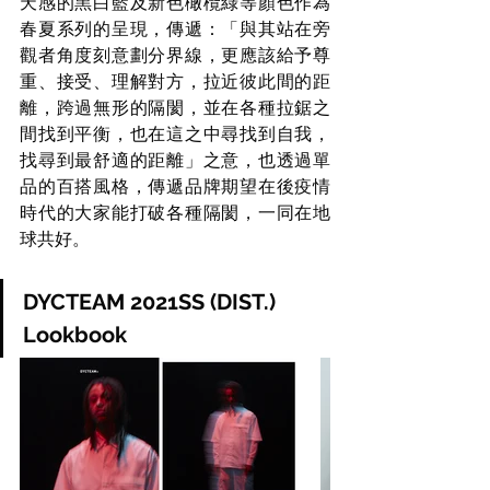
天感的黑白藍及新色橄欖綠等顏色作為
春夏系列的呈現，傳遞：「與其站在旁
觀者角度刻意劃分界線，更應該給予尊
重、接受、理解對方，拉近彼此間的距
離，跨過無形的隔閡，並在各種拉鋸之
間找到平衡，也在這之中尋找到自我，
找尋到最舒適的距離」之意，也透過單
品的百搭風格，傳遞品牌期望在後疫情
時代的大家能打破各種隔閡，一同在地
球共好。
DYCTEAM 2021SS (DIST.) 
Lookbook