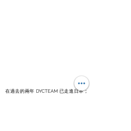
在過去的兩年 DYCTEAM 已走進日本；
上海；香港；德國；西班牙；吉隆坡…等
海外市場，近兩季雖然因為疫情無法持
續飛到海外參展，但藉由過往的積累與
成長，品牌仍透過線上時裝活動，持續
向世界展示台灣設計的能量。同時，在