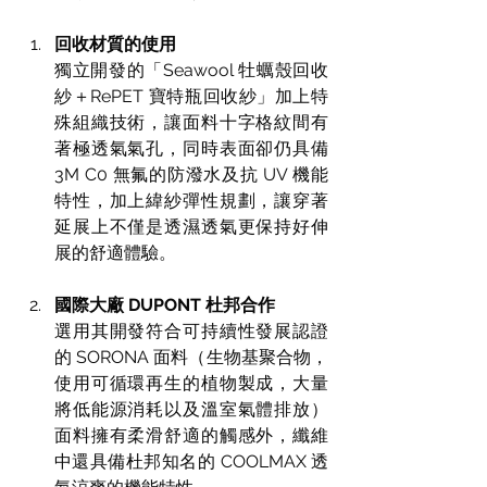
回收材質的使用
獨立開發的「Seawool 牡蠣殼回收
紗＋RePET 寶特瓶回收紗」加上特
殊組織技術，讓面料十字格紋間有
著極透氣氣孔，同時表面卻仍具備 
3M C0 無氟的防潑水及抗 UV 機能
特性，加上緯紗彈性規劃，讓穿著
延展上不僅是透濕透氣更保持好伸
展的舒適體驗。
國際大廠 DUPONT 杜邦合作
選用其開發符合可持續性發展認證
的 SORONA 面料（生物基聚合物，
使用可循環再生的植物製成，大量
將低能源消耗以及溫室氣體排放）
面料擁有柔滑舒適的觸感外，纖維
中還具備杜邦知名的 COOLMAX 透