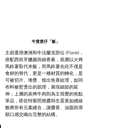
牛煲煲仔「飯」
主廚選用澳洲和牛法蘭克部位 (Flank)，
搭配西班牙臘腸與細香蔥，底層以火烤
馬鈴薯取代米飯，而馬鈴薯在此不僅是
食材的替代，更是一種材質的轉化，是
可被切片、堆疊、燒出焦香紋理，如同
布料被熨燙出的肌理，展現細節的延
伸；上層的炭烤牛肉則為主視覺的焦點
單品，搭佐特製照燒醬與生蛋黃如縫線
般將所有元素縫合，讓醬香、油脂與滑
順口感交織出完整的結構。