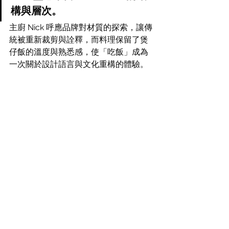
構與層次。
主廚 Nick 呼應品牌對材質的探索，讓傳
統被重新裁剪與詮釋，而料理保留了煲
仔飯的溫度與熟悉感，使「吃飯」成為
一次關於設計語言與文化重構的體驗。