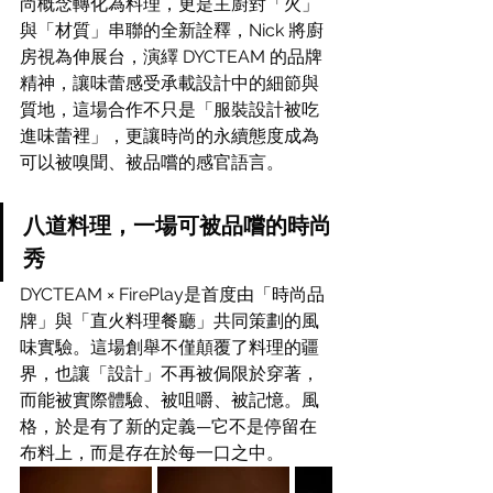
尚概念轉化為料理，更是主廚對「火」
與「材質」串聯的全新詮釋，Nick 將廚
房視為伸展台，演繹 DYCTEAM 的品牌
精神，讓味蕾感受承載設計中的細節與
質地，這場合作不只是「服裝設計被吃
進味蕾裡」，更讓時尚的永續態度成為
可以被嗅聞、被品嚐的感官語言。
八道料理，一場可被品嚐的時尚
秀
DYCTEAM × FirePlay是首度由「時尚品
牌」與「直火料理餐廳」共同策劃的風
味實驗。這場創舉不僅顛覆了料理的疆
界，也讓「設計」不再被侷限於穿著，
而能被實際體驗、被咀嚼、被記憶。風
格，於是有了新的定義—它不是停留在
布料上，而是存在於每一口之中。