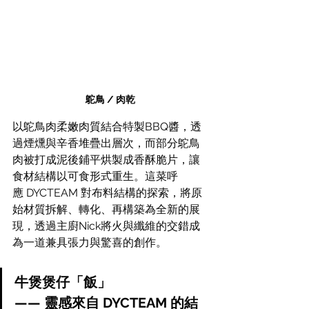
鴕鳥 / 肉乾
以鴕鳥肉柔嫩肉質結合特製BBQ醬，透
過煙燻與辛香堆疊出層次，而部分鴕鳥
肉被打成泥後鋪平烘製成香酥脆片，讓
食材結構以可食形式重生。這菜呼
應 DYCTEAM 對布料結構的探索，將原
始材質拆解、轉化、再構築為全新的展
現，透過主廚Nick將火與纖維的交錯成
為一道兼具張力與驚喜的創作。
牛煲煲仔「飯」
—— 靈感來自 DYCTEAM 的結