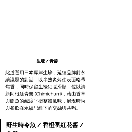
生蠔 / 青醬
此道選用日本厚岸生蠔，延續品牌對永
續議題的對話，以半熟炙烤使表面略帶
焦香，同時保留生蠔細膩滑順，佐以清
新阿根廷青醬 (Chimichurri)，藉由香草
與鯷魚的鹹度平衡整體風味，展現時尚
與餐飲在永續思維下的交融與共鳴。
野生時令魚 / 香橙番紅花醬 / 