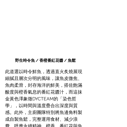
野生時令魚 / 香橙番紅花醬 / 魚鬆
此道選以時令鮮魚，透過直火炙燒展現
細膩且層次分明的風味，讓魚皮微焦、
魚肉柔滑，封存海洋的鮮美，搭佐飽滿
酸度與橙香氣息的番紅花醬汁，而這抹
金黃色澤象徵DYCTEAM的「染色哲
學」，以時間與溫度疊合出深度與質
感。此外，主廚團隊特別將魚邊角料製
成自製魚鬆，完整運用食材、減少浪
費，呼應永續精神。橙香、番紅花與魚