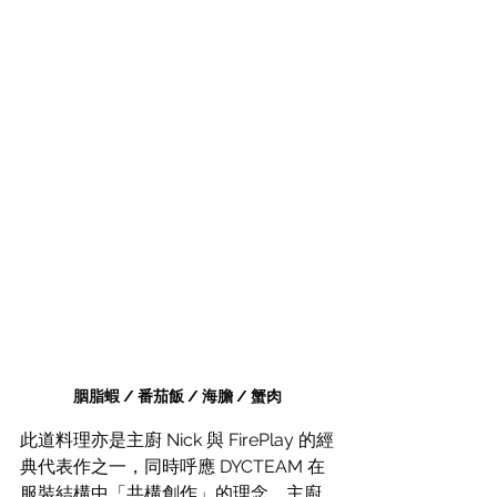
胭脂蝦 / 番茄飯 / 海膽 / 蟹肉
此道料理亦是主廚 Nick 與 FirePlay 的經
典代表作之一，同時呼應 DYCTEAM 在
服裝結構中「共構創作」的理念。主廚