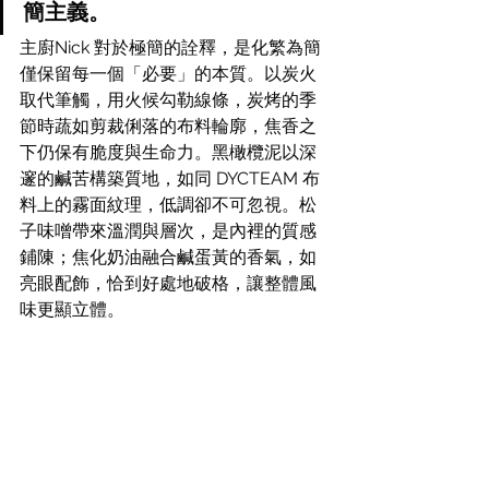
簡主義。
主廚Nick 對於極簡的詮釋，是化繁為簡
僅保留每一個「必要」的本質。以炭火
取代筆觸，用火候勾勒線條，炭烤的季
節時蔬如剪裁俐落的布料輪廓，焦香之
下仍保有脆度與生命力。黑橄欖泥以深
邃的鹹苦構築質地，如同 DYCTEAM 布
料上的霧面紋理，低調卻不可忽視。松
子味噌帶來溫潤與層次，是內裡的質感
鋪陳；焦化奶油融合鹹蛋黃的香氣，如
亮眼配飾，恰到好處地破格，讓整體風
味更顯立體。