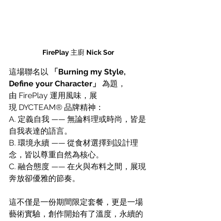
FirePlay 
主廚 
Nick Sor
這場聯名以 
「Burning my Style, 
Define your Character」
 為題，
由 FirePlay 運用風味，展
現 DYCTEAM® 品牌精神：
A. 定義自我 —— 無論料理或時尚，皆是
自我表達的語言。
B. 環境永續 —— 從食材選擇到設計理
念，皆以尊重自然為核心。
C. 融合態度 —— 在火與布料之間，展現
奔放卻優雅的節奏。
這不僅是一份期間限定套餐，更是一場
藝術實驗，創作開始有了溫度，永續的