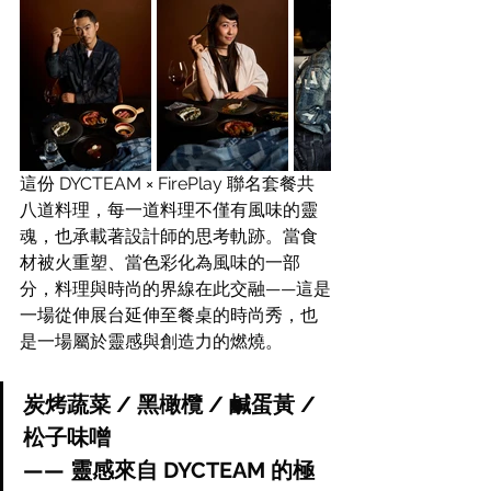
這份 DYCTEAM × FirePlay 聯名套餐共
八道料理，每一道料理不僅有風味的靈
魂，也承載著設計師的思考軌跡。當食
材被火重塑、當色彩化為風味的一部
分，料理與時尚的界線在此交融——這是
一場從伸展台延伸至餐桌的時尚秀，也
是一場屬於靈感與創造力的燃燒。
炭烤蔬菜 / 黑橄欖 / 鹹蛋黃 / 
松子味噌
—— 靈感來自 DYCTEAM 的極