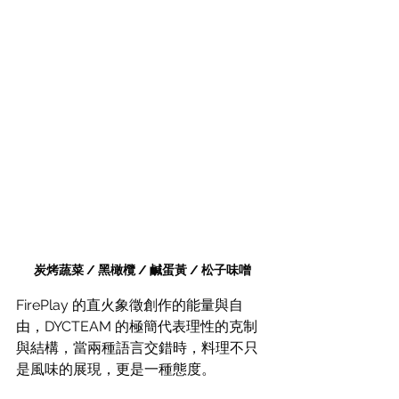
炭烤蔬菜 / 黑橄欖 / 鹹蛋黃 / 松子味噌
FirePlay 的直火象徵創作的能量與自
由，DYCTEAM 的極簡代表理性的克制
與結構，當兩種語言交錯時，料理不只
是風味的展現，更是一種態度。