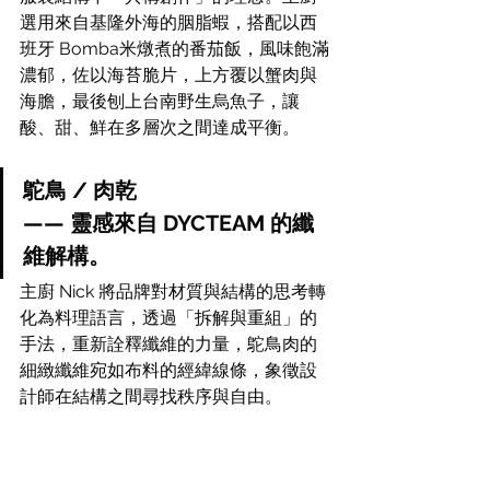
選用來自基隆外海的胭脂蝦，搭配以西
班牙 Bomba米燉煮的番茄飯，風味飽滿
濃郁，佐以海苔脆片，上方覆以蟹肉與
海膽，最後刨上台南野生烏魚子，讓
酸、甜、鮮在多層次之間達成平衡。
鴕鳥 / 肉乾
—— 靈感來自 DYCTEAM 的纖
維解構。
主廚 Nick 將品牌對材質與結構的思考轉
化為料理語言，透過「拆解與重組」的
手法，重新詮釋纖維的力量，鴕鳥肉的
細緻纖維宛如布料的經緯線條，象徵設
計師在結構之間尋找秩序與自由。