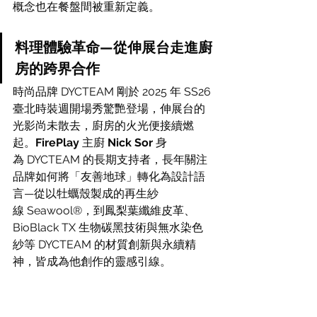
概念也在餐盤間被重新定義。
料理體驗革命—從伸展台走進廚
房的跨界合作
時尚品牌 DYCTEAM 剛於 2025 年 SS26 
臺北時裝週開場秀驚艷登場，伸展台的
光影尚未散去，廚房的火光便接續燃
起。
FirePlay 
主廚 
Nick Sor
 身
為 DYCTEAM 的長期支持者，長年關注
品牌如何將「友善地球」轉化為設計語
言—從以牡蠣殼製成的再生紗
線 Seawool®，到鳳梨葉纖維皮革、
BioBlack TX 生物碳黑技術與無水染色
紗等 DYCTEAM 的材質創新與永續精
神，皆成為他創作的靈感引線。