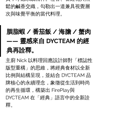
鬆的鹹香交織，勾勒出一道兼具視覺層
次與味覺平衡的當代料理。
胭脂蝦 / 番茄飯 / 海膽 / 蟹肉
—— 靈感來自 DYCTEAM 的經
典再詮釋。
主廚 Nick 以料理回應設計師對「標誌性
版型重構」的思維，將經典食材以全新
比例與結構呈現，並結合 DYCTEAM 品
牌核心的永續理念，象徵從生活到時尚
的再生循環，構築出 FirePlay與 
DYCTEAM 在「經典」語言中的全新詮
釋。