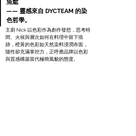
魚鬆
—— 靈感來自 DYCTEAM 的染
色哲學。
主廚 Nick 以色彩作為創作發想，思考時
間、火候與層次如何在料理中留下痕
跡，橙黃的色彩如天然染料浸潤布面，
隨性卻充滿掌控力，正呼應品牌以色彩
與質感構築當代極簡風貌的態度。