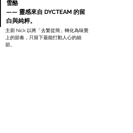
雪酪
—— 靈感來自 DYCTEAM 的留
白與純粹。
主廚 Nick 以將「去繁從簡」轉化為味覺
上的節奏，只留下最能打動人心的細
節。