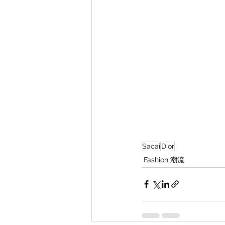
Sacai
Dior
Fashion 潮流