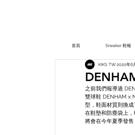
首頁
Sneaker 鞋報
KIKS TW
2020年6
DENHAM
之前我們報導過 DEN
雙球鞋 DENHAM x N
型，鞋面材質則換成
在鞋墊和防塵袋上，印
將會在今年夏季發售，