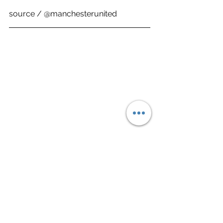
source / @manchesterunited
Sports 運動