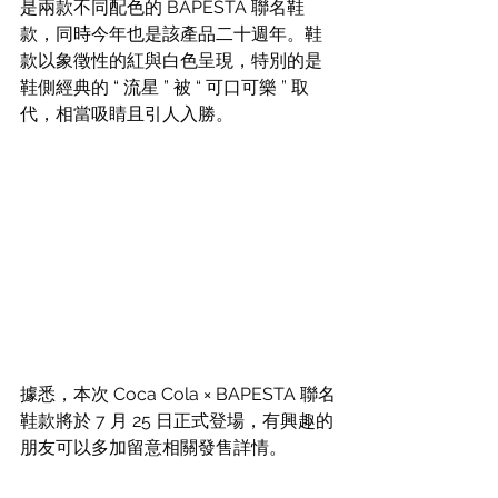
是兩款不同配色的 BAPESTA 聯名鞋
款，同時今年也是該產品二十週年。鞋
款以象徵性的紅與白色呈現，特別的是
鞋側經典的 “ 流星 ” 被 “ 可口可樂 ” 取
代，相當吸睛且引人入勝。
據悉，本次 Coca Cola × BAPESTA 聯名
鞋款將於 7 月 25 日正式登場，有興趣的
朋友可以多加留意相關發售詳情。