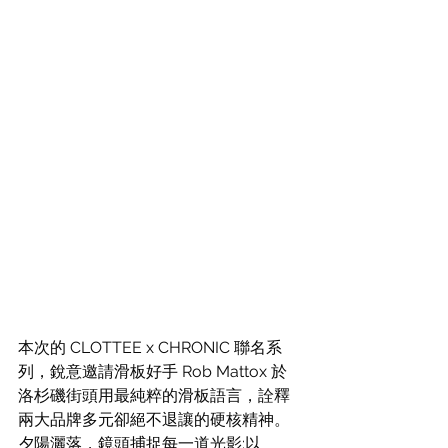
本次的 
CLOTTEE x CHRONIC 聯名系
列，銳意邀請滑板好手 Rob Mattox 於
洛杉磯街頭用最純粹的滑板語言，詮釋
兩大品牌多元卻絕不退讓的硬核精神。
夕陽灑落，鏡頭捕捉每一道光影:以 