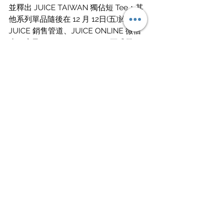
並釋出 JUICE TAIWAN 獨佔短 Tee；其
他系列單品隨後在 12 月 12日(五)於指定 
JUICE 銷售管道、JUICE ONLINE 微信
小程序及 
JUICESTORE.COM
 正式發
售。更多發售詳情與活動資訊，敬請關
注 CLOTTEE 與 JUICE 官方社交媒體平
台。
Instagram / @clottee
Instagram / 
@chronicxantidote
Instagram / 
@juicestoretw
source / 
CLOTTEE