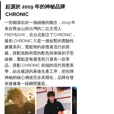
起源於 2019 年的神秘品牌 
CHRONIC 
一切都源自於一個細微的概念，2019 年
來自舊金山與台灣的二位主理人
FRDY&SVK，在台北創立了CHRONIC，
最初 CHRONIC 只是一個短暫的實驗性
膠囊系列，寬鬆簡約卻透著流行的剪
裁，搭配低飽和度的配色與俐落的字型
線條，重點是每週竟然只發表一款單
品，搭配 CHRONIC 前端的現代視覺美
學，結合嚴謹的幕後生產工序，把街牌
神秘的核心價值完全具體化，品牌在發
表後像毒一樣瞬間蔓延。