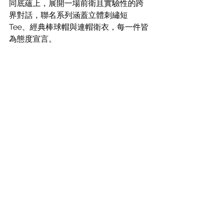
同底蘊上，展開一場前衛且實驗性的跨
界對話，聯名系列涵蓋立體刺繡短 
Tee、經典棒球帽與連帽衛衣，每一件皆
為態度宣言。