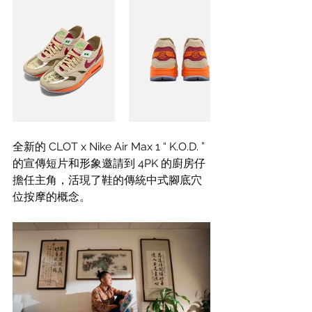
全新的 CLOT x Nike Air Max 1 “ K.O.D. ”
的宣傳短片和形象邀請到 4PK 的廚房仔
擔任主角，活現了鞋的傳統中式腳底穴
位按摩的概念。