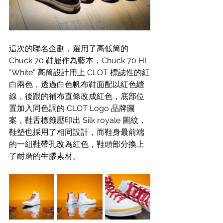
這次的聯名企劃，選用了高低筒的 
Chuck 70 鞋履作為藍本，Chuck 70 HI 
"White" 高筒設計用上 CLOT 標誌性的紅
白兩色，透過白色帆布鞋面配以紅色縫
線，後跟的補布直條改成紅色，底部位
置加入同色調的 CLOT Logo 品牌圖
案，鞋舌標籤壓印出 Silk royale 圖紋， 
鞋墊也採用了相同設計，而鞋身最前端
的一組鞋帶孔改為紅色，鞋頭部分換上
了耐磨的生膠素材。