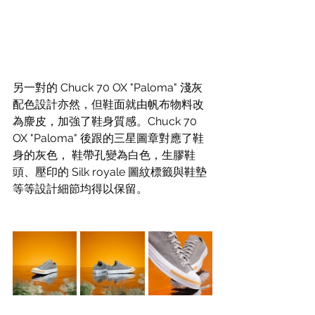
另一對的 Chuck 70 OX "Paloma" 淺灰
配色設計亦然，但鞋面就由帆布物料改
為麖皮，加強了鞋身質感。Chuck 70 
OX "Paloma" 後跟的三星圖章對應了鞋
身的灰色， 鞋帶孔變為白色，生膠鞋
頭、壓印的 Silk royale 圖紋標籤與鞋墊
等等設計細節均得以保留。