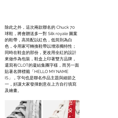
除此之外，這次兩款聯名的 Chuck 70 
球鞋，將會贈送多一對 Silk royale 圖案
的鞋帶，高筒配以紅色，低筒則為白
色，令用家可轉換鞋帶以增添獨特性；
同時在鞋盒的部份，更改用全紅的設計
來做作為包裝，鞋盒上印著雙方品牌，
還寫有CLOT的凝結集團字樣，而另一面
貼著名牌標籤「HELLO MY NAME 
IS」，字句也是聯名作品主題與細節之
一，好讓大家發揮創意在上方自行填寫
及繪畫。