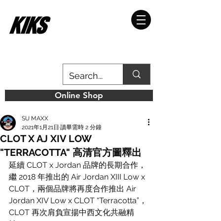
Online Shop
SU MAXX
2021年1月21日
讀畢需時 2 分鐘
CLOT X AJ XIV LOW
"TERRACOTTA" 高清官方圖釋出
延續 CLOT x Jordan 品牌的長期合作，
繼 2018 年推出的 Air Jordan XIII Low x 
CLOT，兩個品牌將再度合作推出 Air 
Jordan XIV Low x CLOT “Terracotta”，
CLOT 再次肩負宣揚中西文化共融精