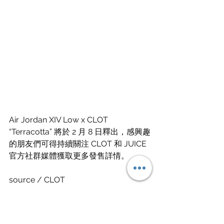
Air Jordan XIV Low x CLOT 
“Terracotta” 將於 2 月 8 日釋出，感興趣
的朋友們可得持續關注 CLOT 和 JUICE 
官方社群媒體獲取更多發售詳情。
source / CLOT