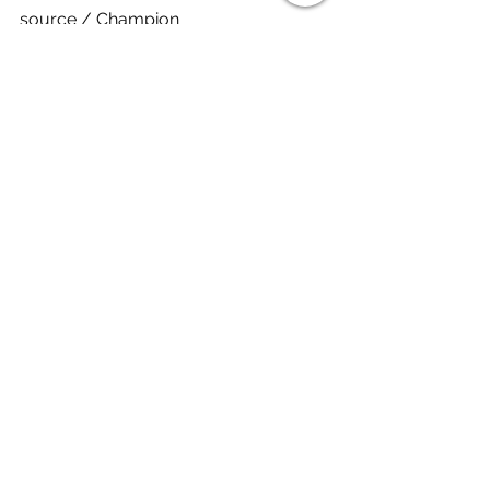
source / Champion
Fashion 潮流