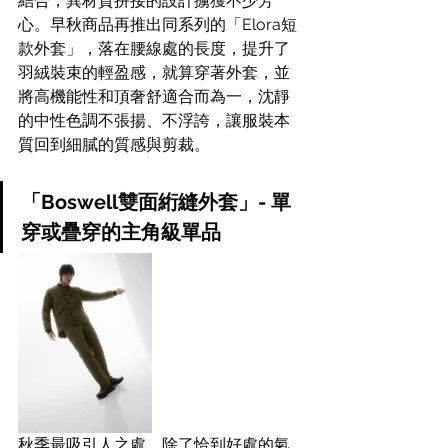
結合，異材質拼接的設計擄獲不少芳
心。早秋商品再推出同系列的「Elora短
款外套」，落在腰線處的長度，提升了
羽絨裝束的輕盈感，就算穿著外套，並
將高機能性和頂奢舒適合而為一，沈靜
的中性色調不張揚、不浮誇，讓服裝本
質回到細膩的質感與剪裁。
「Boswell雙面絎縫外套」- 單
穿或疊穿的主角級單品
秋季最吸引人之處，除了恰到好處的氣