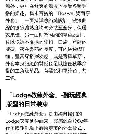
溫外，更可在舒爽的溫度下享受各種穿
搭的樂趣。雋永百搭的「Boswell雙面穿
外套」，一面採洋蔥絎縫設計，波浪曲
線的縫線讓熱度均勻分散至全身，保暖
效果佳。另一面則為簡約的單色設計，
佐以低調不張揚的鈕扣、口袋，寬鬆的
版型、落在臀部的長度，可內搭連帽T
恤，豐富穿搭層次感，或是選擇單穿，
外套本身細緻的質感也足以擔任秋季穿
搭的主角級單品。有黑色和軍綠色，共
二色。
「Lodge教練外套」-翻玩經典
版型的日常裝束
「Lodge教練外套」是由經典暢銷的
Lodge夾克延伸而來，靈感源自於60年
代美國運動場上教練穿著的外套款式，