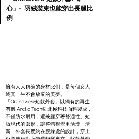
心」-  羽絨裝束也能穿出長腿比
例
擁有人人稱羨的身材比例，是每個女人
終其一生不會放棄的美夢。
「Grandview短款外套」以獨有的再生
有機 Arctic Tech® 北極科技面料製成，
不僅防水耐用，還兼顧穿著舒適性。短
版現代的廓形，讓整體視覺更活潑、清
新，外套長度約在腰線處的設計，穿上
外套後行動上依舊輕鬆自在。此款外套