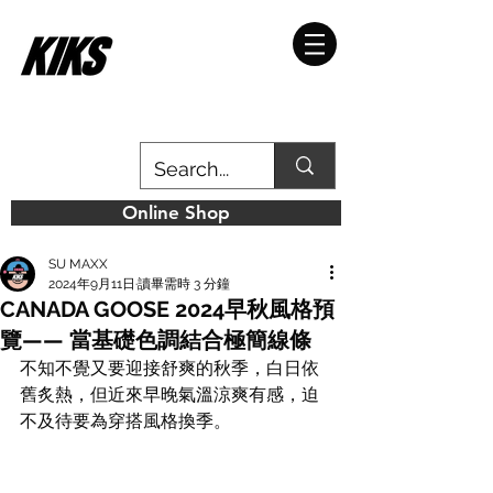
Online Shop
SU MAXX
2024年9月11日
讀畢需時 3 分鐘
CANADA GOOSE 2024早秋風格預
覽—— 當基礎色調結合極簡線條
不知不覺又要迎接舒爽的秋季，白日依
舊炙熱，但近來早晚氣溫涼爽有感，迫
不及待要為穿搭風格換季。