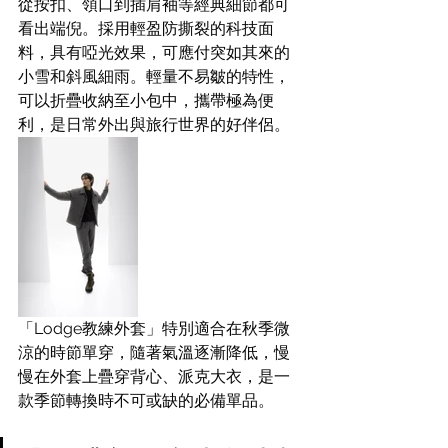
從按扣、領口到插肩袖等經典細節都可
看出端倪。採用輕盈防撕裂的科技面
料，具有啞光效果，可應付突如其來的
小雪和斜風細雨。輕量不易皺的特性，
可以折疊收納至小包中，攜帶極為便
利，是日常外出與旅行世界的好伴侶。
「Lodge教練外套」特別適合在秋季微
涼的時節單穿，隨著氣溫逐漸降低，慢
慢在外套上疊穿背心、派克大衣，是一
款季節轉換時不可或缺的必備單品。