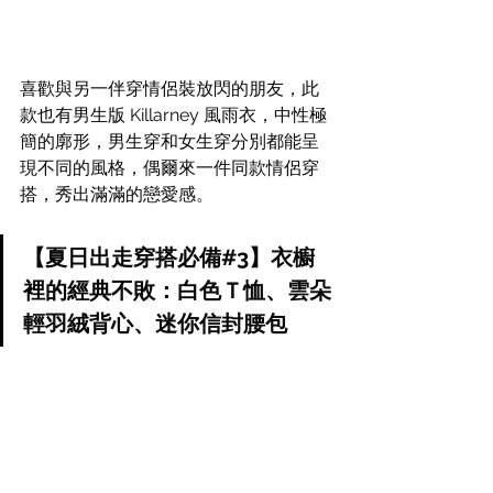
喜歡與另一伴穿情侶裝放閃的朋友，此
款也有男生版 Killarney 風雨衣，中性極
簡的廓形，男生穿和女生穿分別都能呈
現不同的風格，偶爾來一件同款情侶穿
搭，秀出滿滿的戀愛感。
【夏日出走穿搭必備#3】衣櫥
裡的經典不敗：白色Ｔ恤、雲朵
輕羽絨背心、迷你信封腰包