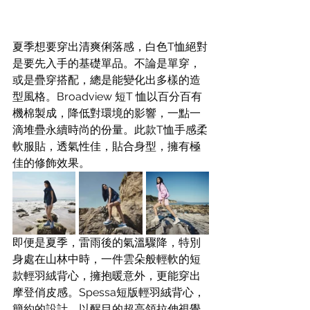
夏季想要穿出清爽俐落感，白色T恤絕對
是要先入手的基礎單品。不論是單穿，
或是疊穿搭配，總是能變化出多樣的造
型風格。Broadview 短T 恤以百分百有
機棉製成，降低對環境的影響，一點一
滴堆疊永續時尚的份量。此款T恤手感柔
軟服貼，透氣性佳，貼合身型，擁有極
佳的修飾效果。
即便是夏季，雷雨後的氣溫驟降，特別
身處在山林中時，一件雲朵般輕軟的短
款輕羽絨背心，擁抱暖意外，更能穿出
摩登俏皮感。Spessa短版輕羽絨背心，
簡約的設計，以醒目的超高領拉伸視覺