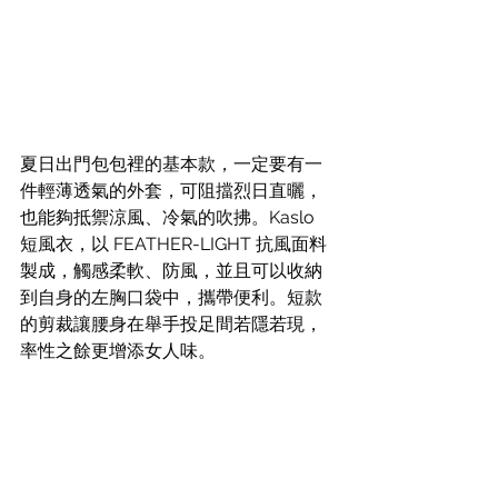
夏日出門包包裡的基本款，一定要有一
件輕薄透氣的外套，可阻擋烈日直曬，
也能夠抵禦涼風、冷氣的吹拂。Kaslo 
短風衣，以 FEATHER-LIGHT 抗風面料
製成，觸感柔軟、防風，並且可以收納
到自身的左胸口袋中，攜帶便利。短款
的剪裁讓腰身在舉手投足間若隱若現，
率性之餘更增添女人味。