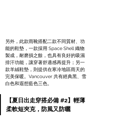
另外，此款雨靴搭配二款不同質材、功
能的鞋墊，一款採用 Space Shell 織物
製成，耐磨損之餘，也具有良好的吸濕
排汗功能，讓穿著舒適感再提升；另一
款羊絨鞋墊，則提供在寒冷地區雨天的
完美保暖。Vancouver 共有經典黑、雪
白色和遐想藍色三色。
【夏日出走穿搭必備 
#2
】輕薄
柔軟短夾克，防風又防曬