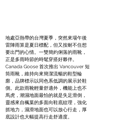
地處亞熱帶的台灣夏季，突然來場午後
雷陣雨算是夏日標配，但又按耐不住想
要出門的心情。一雙簡約俐落的雨靴，
正是多雨時節的時髦穿搭好夥伴。
Canada Goose 首次推出 Vancouver 短
筒雨靴，維持向來簡潔流暢的鞋型輪
廓，品牌標示以同色系低調的展示於鞋
側。此款雨靴輕量舒適外，機能上也不
馬虎，潮濕地面最怕的就是失足滑倒，
靈感來自楓葉的多面向鞋底紋理，強化
抓地力，濕滑地面也可以放心行走，厚
底設計也大幅提高行走舒適度。