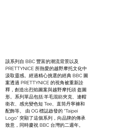
該系列自 BBC 豐富的潮流背景以及 
PRETTYNICE 所熱愛的越野摩托文化中
汲取靈感。經過精心挑選的經典 BBC 圖
案透過 PRETTYNICE 的視角被重新詮
釋，創造出烈焰圖案與越野摩托頭 盔圖
形。系列單品包括:羊毛混紡夾克、連帽
衛衣、感光變色短 Tee、直筒丹寧褲和
配飾等。 由 OG 標誌啟發的 “Taipei 
Logo” 突顯了這個系列，向品牌的傳承
致意，同時慶祝 BBC 台灣的二週年。