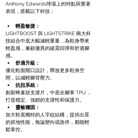
Anthony Edwards球場上的特點與實著
表現，搭載以下科技：
輕盈敏捷：
LIGHTBOOST 與 LIGHTSTRIKE 兩大科
技組合中底大幅減輕重量，為鞋身帶來
輕盈感，兼顧優異的緩震回彈和舒適腳
感。
舒適升級：
優化鞋面開口設計，釋放更多鞋身空
間，以減輕腳背壓力。
抗扭系統：
創新蜂巢狀支撐片，中底全腳掌 TPU ，
打造穩定、強韌的支撐性和保護力。
靈敏穩固：
加大鞋底獨特的人字紋結構，提供出眾
的抓地性能，無論變向或急停，都能輕
鬆掌控。