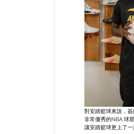
對安踏籃球來說，簽約 
非常優秀的NBA 球星
讓安踏籃球更上了一