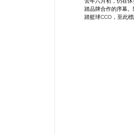
去年六月初，仍在休賽季
踏品牌合作的序幕。隨後
踏籃球CCO，至此