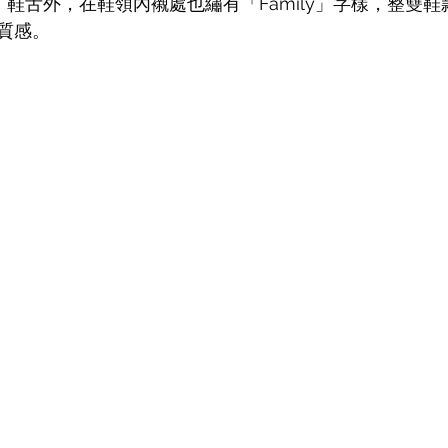
Air」鞋舌外，在鞋領內襯處也繡有「Family」字樣，整雙
質感。