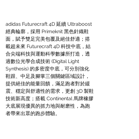
adidas Futurecraft 4D 延續 Ultraboost 
經典輪廓，採用 Primeknit 黑色針織鞋
面，賦予雙足完美包覆及絕佳舒適；搭
載超未來 Futurecraft 4D 科技中底，結
合尖端科技與運動科學數據所打造，透
過數位光學合成技術 (Digital Light 
Synthesis) 的多密度中底，可分別強化
鞋跟、中足及腳掌三個關鍵區域設計，
提供絕佳的能量回饋，滿足跑者對於緩
震、穩定與舒適性的需求，更創 3D 製鞋
技術新高度；搭載 Continental 馬牌橡膠
大底展現優異的抓力地與耐磨性，為跑
者帶來出眾的跑步體驗。