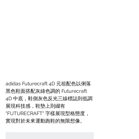
adidas Futurecraft 4D 元祖配色以俐落
黑色鞋面搭配灰綠色調的 Futurecraft 
4D 中底，鞋側灰色反光三線標誌則低調
展現科技感，鞋墊上則綴有 
"FUTURECRAFT" 字樣展現型格態度，
實現對於未來運動跑鞋的無限想像。