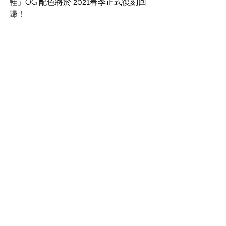
鞋」
OG 配色將於 2021春季正式復刻回
歸！