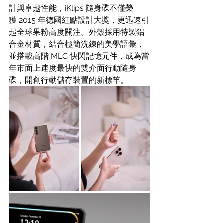
計與卓越性能，iKlips 隨身碟不僅榮
獲 2015 年德國紅點設計大獎，更迅速引
起全球果粉高度關注。外殼採用特製鋁
合金材質，結合極簡洗鍊的美學語彙，
並搭載高階 MLC 快閃記憶元件，成為當
年市面上速度最快的雙介面行動隨身
碟，開創行動儲存裝置的新標竿。