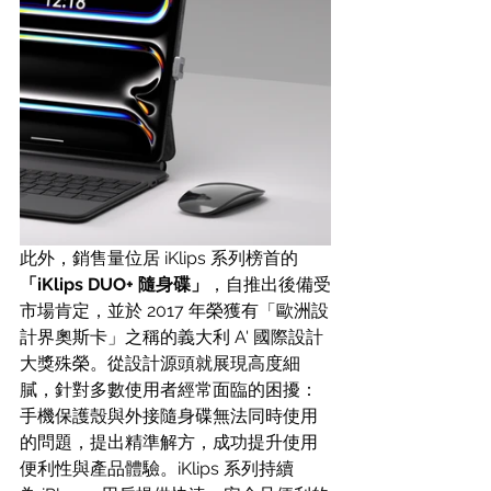
此外，銷售量位居 iKlips 系列榜首的
「iKlips DUO+ 隨身碟」
，自推出後備受
市場肯定，並於 2017 年榮獲有「歐洲設
計界奧斯卡」之稱的義大利 A' 國際設計
大獎殊榮。從設計源頭就展現高度細
膩，針對多數使用者經常面臨的困擾：
手機保護殼與外接隨身碟無法同時使用
的問題，提出精準解方，成功提升使用
便利性與產品體驗。iKlips 系列持續