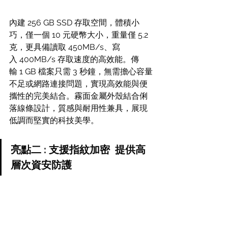
內建 256 GB SSD 存取空間，體積小
巧，僅一個 10 元硬幣大小，重量僅 5.2 
克，更具備讀取 450MB/s、寫
入 400MB/s 存取速度的高效能。傳
輸 1 GB 檔案只需 3 秒鐘，無需擔心容量
不足或網路連接問題，實現高效能與便
攜性的完美結合。霧面金屬外殼結合俐
落線條設計，質感與耐用性兼具，展現
低調而堅實的科技美學。
亮點二 : 支援指紋加密  提供高
層次資安防護