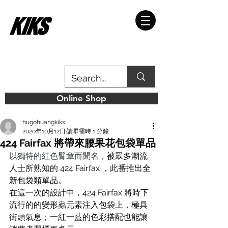
Online Shop
hugohuangkiks
2020年10月12日
讀畢需時 1 分鐘
424 Fairfax 將帶來腰果花包袋單品
以獨特的紅色臂章而聞名，
被眾多潮流
人士所熟知的 424 Fairfax ，此番推出全
新包袋類單品。
在這一次的設計中，424 Fairfax 將時下
流行的的變形蟲元素注入包袋上，極具
街頭氣息；一紅一藍的色彩搭配也能讓