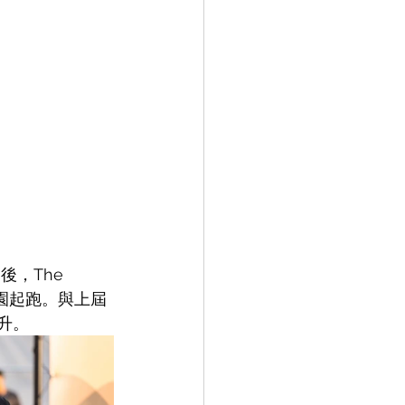
，The 
保公園起跑。與上屆
升。