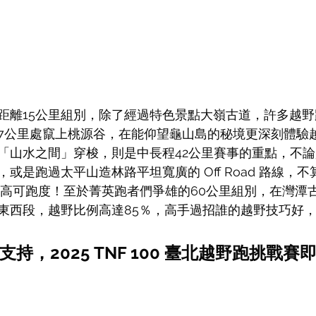
距離15公里組別，除了經過特色景點大嶺古道，許多越
7公里處竄上桃源谷，在能仰望龜山島的秘境更深刻體驗
「山水之間」穿梭，則是中長程42公里賽事的重點，不
或是跑過太平山造林路平坦寬廣的 Off Road 路線，
有更高可跑度！至於菁英跑者們爭雄的60公里組別，在灣潭
東西段，越野比例高達85％，高手過招誰的越野技巧好
持，2025 TNF 100 臺北越野跑挑戰賽