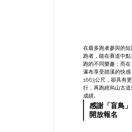
在最多跑者參與的短
跑者，能在賽道中點
跑的不同樂趣；而在
瀑布享受踏溪的快感，
1663公尺，卻具
行，再跑經烏山古道
成績。
感謝「盲鳥」支
開放報名