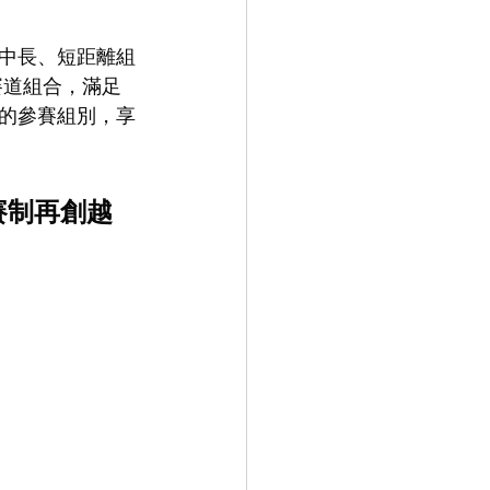
中長、短距離組
賽道組合，滿足
的參賽組別，享
賽制再創越