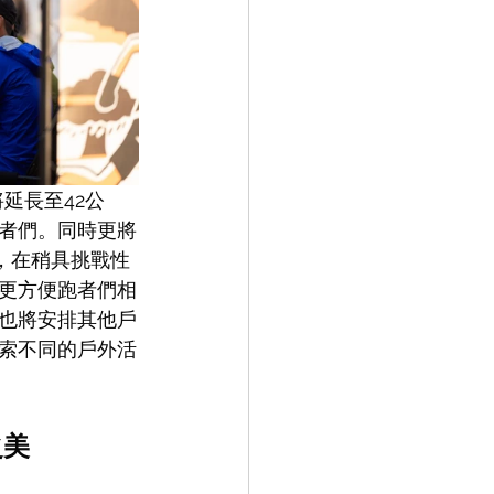
延長至42公
者們。同時更將
，在稍具挑戰性
更方便跑者們相
也將安排其他戶
索不同的戶外活
之美