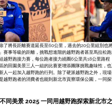
除了將長距離賽道延長至60公里，過去的20公里組別也將
」賽事等級的距離，挑戰想進階的越野跑者甚至馬拉松跑
組越野跑接力賽，每位跑者接力繞圈6公里共18公里路程
區的田園美景三人一組的比賽更增添團隊挑戰趣味性，也
新人一起加入越野跑的行列。除了硬派越野跑之外，現場
是越野跑者的消費者也能到新北市貢寮環保公園，一同探
不同美景 2025 一同用越野跑探索新北市