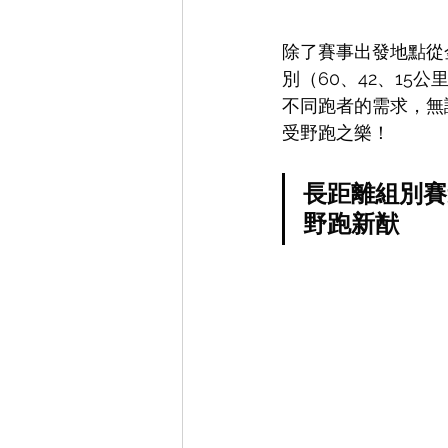
除了賽事出發地點從
別（60、42、1
不同跑者的需求，無
受野跑之樂！
長距離組別賽
野跑新猷