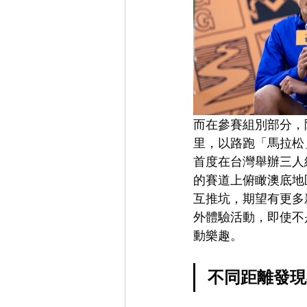
而在參賽組別部分，
里，以路跑「馬拉松
首度在台灣舉辦三人
的賽道上俯瞰澳底地
互推坑，期望有更多
外體驗活動，即使不
動樂趣。
不同距離發現