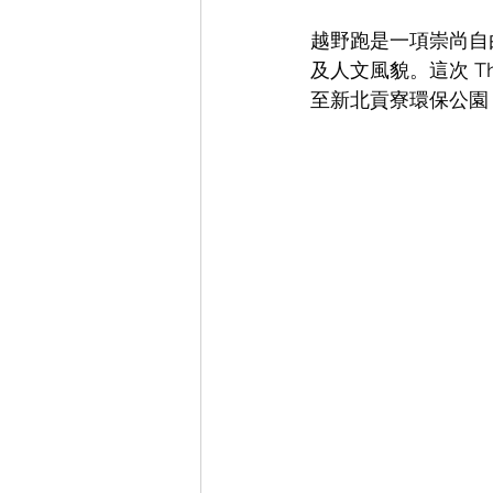
越野跑是一項崇尚自
及人文風貌。這次 The
至新北貢寮環保公園