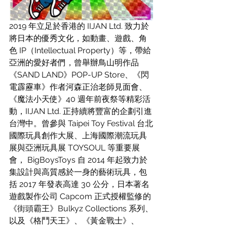
2019 年立足於香港的 IIJAN Ltd. 致力於
將日本的優秀文化，如動畫、遊戲、角
色 IP（Intellectual Property）等，帶給
亞洲的愛好者們，曾舉辦鳥山明作品
《SAND LAND》POP-UP Store、《閃
電霹靂車》作者河森正治老師見面會、
《魔法小天使》40 週年前夜祭等精彩活
動，IIJAN Ltd. 正持續將豐富的企劃引進
台灣中。曾參與 Taipei Toy Festival 台北
國際玩具創作大展、上海國際潮流玩具
展與亞洲玩具展 TOYSOUL 等重要展
會， BigBoysToys 自 2014 年起致力於
集設計與高質感於一身的藝術玩具，包
括 2017 年發表高達 30 公分，日本著名
遊戲製作公司 Capcom 正式授權監修的
《街頭霸王》Bulkyz Collections 系列、
以及《格鬥天王》、《黃金戰士》、