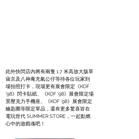
此外快閃店內將有兩隻 1.7 米高放大版草
薙京及八神庵充氣公仔等待各位玩家到
場拍照打卡，現場更有展會限定《KOF 
'98》閃卡貼紙、《KOF '98》展會限定場
景壓克力手機座、《KOF '98》展會限定
鑰匙圈等限定單品，還有更多驚喜皆在
電玩世代 SUMMER STORE，一起點燃
心中的遊戲魂吧！