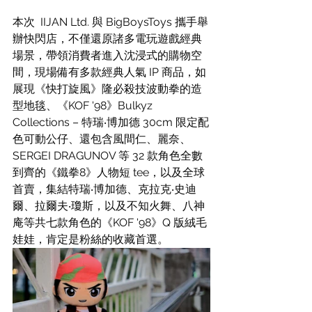
本次  IIJAN Ltd. 與 BigBoysToys 攜手舉
辦快閃店，不僅還原諸多電玩遊戲經典
場景，帶領消費者進入沈浸式的購物空
間，現場備有多款經典人氣 IP 商品，如
展現《快打旋風》隆必殺技波動拳的造
型地毯、《KOF '98》Bulkyz 
Collections – 特瑞‧博加德 30cm 限定配
色可動公仔、還包含風間仁、麗奈、
SERGEI DRAGUNOV 等 32 款角色全數
到齊的《鐵拳8》人物短 tee，以及全球
首賣，集結特瑞‧博加德、克拉克‧史迪
爾、拉爾夫‧瓊斯，以及不知火舞、八神
庵等共七款角色的《KOF '98》Q 版絨毛
娃娃，肯定是粉絲的收藏首選。