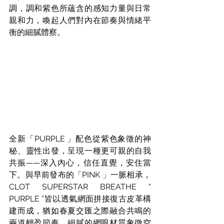
調，調和紫色所蘊含的感知力量與日常
親和力，喚起人們對內在節奏與情緒平
衡的細膩體察。
全新「PURPLE 」配色從紫色象徵的神
秘、靈性出發，呈現一種更可親的自我
共振——深入內心，信任直覺，安住當
下。與早前發布的「PINK 」一脈相承，
CLOT SUPERSTAR BREATHE “ 
PURPLE ”皆以透氣網面拼接復古皮革構
建而成，猶如春夏交匯之際融合共鳴的
兩道輕盈節奏。細膩的網眼材質象徵空