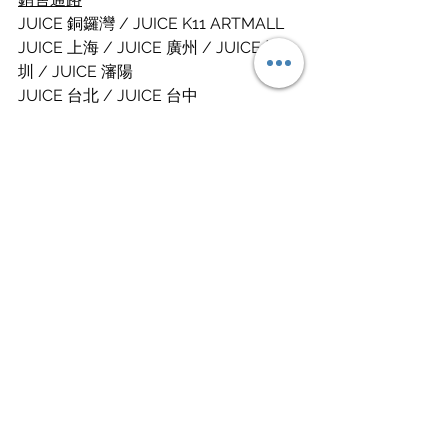
JUICE 銅鑼灣 / JUICE K11 ARTMALL
JUICE 上海 / JUICE 廣州 / JUICE 深
圳 / JUICE 瀋陽
JUICE 台北 / JUICE 台中
JUICE 杭州快閃店
JUICEONLINE 微信小程式
JUICESTORE.TW
JUICESTORE.COM
Instagram / 
@edisonchen
Instagram / 
@clot
Instagram / 
@juicestoretw
source / CLOT