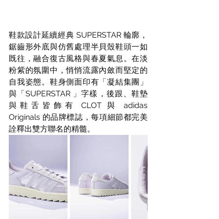
鞋款設計延續經典 SUPERSTAR 輪廓，
鋸齒形外底與仿舊處理半貝殼鞋頭一如
既往，融合復古風格與春夏氣息。在淡
粉紫的氛圍中，悄悄流露內斂而堅定的
自我姿態。鞋身側面印有「凝結集團」
與「SUPERSTAR 」字樣，後跟、鞋墊
與鞋舌皆飾有 CLOT 與 adidas 
Originals 的品牌標誌，每項細節都完美
詮釋出雙方聯名的精髓。