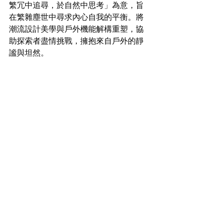
繁冗中追尋，於⾃然中思考」為意，旨
在繁雜塵世中尋求內心自我的平衡。將
潮流設計美學與戶外機能解構重塑，協
助探索者盡情挑戰，擁抱來自戶外的靜
謐與坦然。