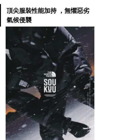
頂尖服裝性能加持 ，無懼惡劣
氣候侵襲