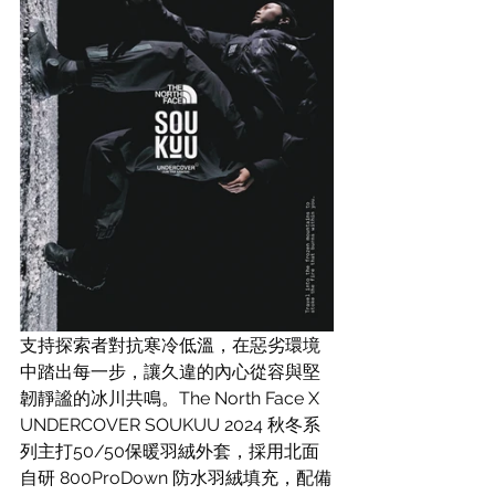
支持探索者對抗寒冷低溫，在惡劣環境
中踏出每一步，讓久違的內心從容與堅
韌靜謐的冰川共鳴。The North Face X 
UNDERCOVER SOUKUU 2024 秋冬系
列主打50/50保暖羽絨外套，採用北面
自研 800ProDown 防水羽絨填充，配備