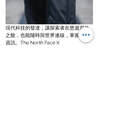
現代科技的發達，讓探索者在悠遊戶外
之餘，也能隨時與世界連線，掌握所有
資訊。The North Face X 
UNDERCOVER 聯名系列特別準備了可
觸控螢幕運動保暖手套，專為戶外探索
的雙手保溫和靈活性而生，無論身處何
地都能與外界保持聯繫。另外還有受到
滑雪運動員和登山探索者歡迎，採用 
FlashDry-Pro™ 材質的一體式面罩，抵
禦寒風同時有效幫助臉部及頭部吸濕排
汗；38L 科技防水背包滿足健行大容量
裝備收納需求，輕鬆解決收納問題，同
時增加造型穿搭的可能性。
SOUKUU聯名系列只在台北101