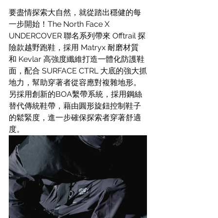
要盡情探索大自然，就從踏出穩健的每
一步開始！The North Face X 
UNDERCOVER 聯名系列帶來 Offtrail 探
險款越野跑鞋，採用 Matryx 耐磨材質
和 Kevlar 高強度纖維打造一體化防護鞋
面，配合 SURFACE CTRL 大底的強大抓
地力，幫助穿著者從容應對複雜地形。
另採用創新的BOA繫帶系統，採用鋼絲
替代傳統鞋帶，藉由圓形旋鈕控制鞋子
的鬆緊度，進一步確保探索者穿著舒適
度。