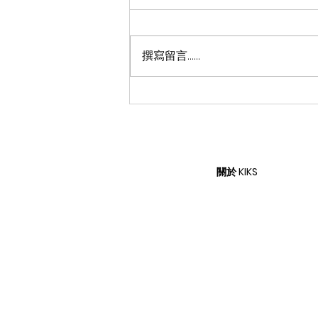
撰寫留言......
牡蠣寶寶快閃店首度登台！
「牡蠣寶寶主題養殖中心」打
造沉浸式互動體驗
關於 KIKS