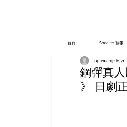
首頁
Sneaker 鞋報
hugohuangkiks
20
鋼彈真人版
》 日劇