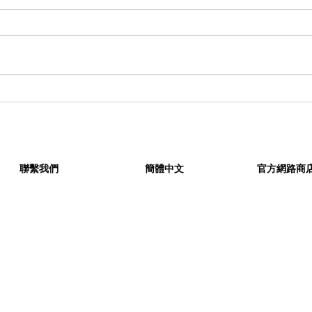
以透明媒材與光影重塑感官體
TAI
驗 —— 當代藝術家 陳代如 全
伊良
新個展 《撿起九千片光斑後》
KA
登場
聯繫我們
簡體中文
官方網路商
KIKS © All rights reserved.