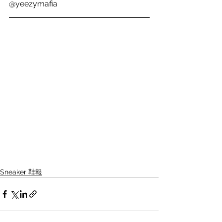
@yeezymafia
Sneaker 鞋報