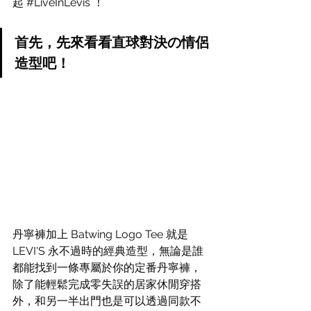
起 
#LiveInLevis
 ！
首先，先來看看直球對決
の情侶
造型吧！
丹寧褲加上 Batwing Logo Tee 就是 
LEVI'S 永不過時的經典造型，無論是誰
都能找到一條專屬於你的定番丹寧褲，
除了能輕鬆完成零失誤的居家休閒穿搭
外，和另一半出門也是可以透過同款不