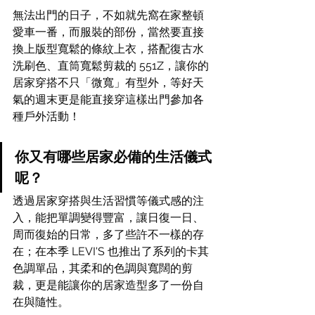
無法出門的日子，不如就先窩在家整頓
愛車一番，而服裝的部份，當然要直接
換上版型寬鬆的條紋上衣，搭配復古水
洗刷色、直筒寬鬆剪裁的 551Z，讓你的
居家穿搭不只「微寬」有型外，等好天
氣的週末更是能直接穿這樣出門參加各
種戶外活動！
你又有哪些居家必備的生活儀式
呢？
透過居家穿搭與生活習慣等儀式感的注
入
，能把單調變得豐富，讓
日復一日、
周而復始的日常，多了些許不一樣的存
在；在本季 LEVI'S 也推出了系列的卡其
色調單品，其柔和的色調與寬闊的剪
裁，更是能讓你的居家造型多了一份自
在與隨性。