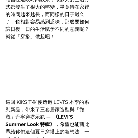
式都發生了很大的轉變，畢竟待在家裡
的時間越來越長，而同樣的日子過久
了，也相對容易感到乏味，那麼要如何
讓日復一日的生活賦予不同的意義呢？
就從「穿搭」做起吧！
這回 KIKS TW 便透過 LEVI'S 本季的系
列新品，帶來了三套居家造型與「微
寬」丹寧穿搭示範 —  
《LEVI'S 
Summer Look 特輯》
，希望也能藉此
帶給你們這個夏日穿搭上的新想法，一