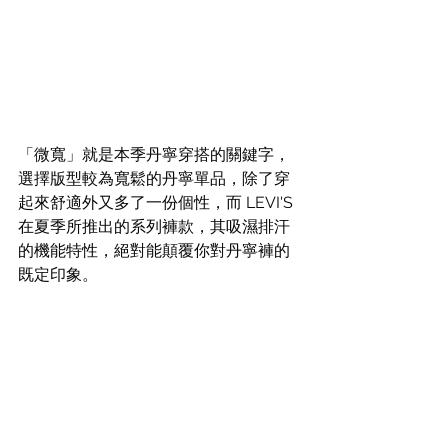
「微寬」就是本季丹寧穿搭的關鍵字，
選擇版型較為寬鬆的丹寧單品，除了穿
起來舒適外又多了一份個性，而 
LEVI'S 
在夏季所推出的系列褲款
，其吸濕排汗
的機能特性，絕對能顛覆你對丹寧褲的
既定印象。