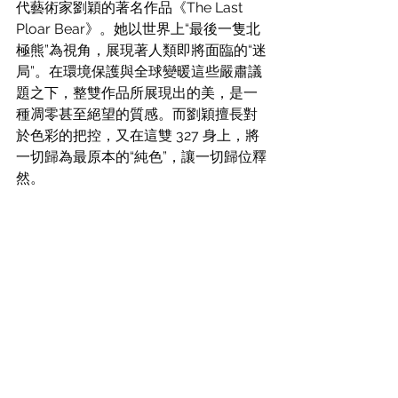
代藝術家劉穎的著名作品《The Last 
Ploar Bear》。她以世界上“最後一隻北
極熊”為視角，展現著人類即將面臨的“迷
局”。在環境保護與全球變暖這些嚴肅議
題之下，整雙作品所展現出的美，是一
種凋零甚至絕望的質感。而劉穎擅長對
於色彩的把控，又在這雙 327 身上，將
一切歸為最原本的“純色”，讓一切歸位釋
然。