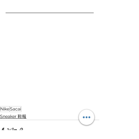
Nike
Sacai
Sneaker 鞋報