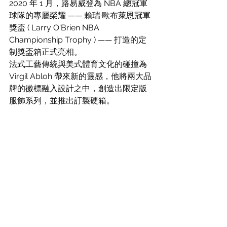
2020 年 1 月，路易威登為 NBA 總冠軍
球隊的專屬榮耀 —— 賴瑞·歐布萊恩冠軍
獎盃 ( Larry O'Brien NBA 
Championship Trophy ) —— 打造的定
制獎盃箱正式亮相。
法式工藝傳統與美式體育文化的碰撞為 
Virgil Abloh 帶來新的靈感，他將兩大品
牌的徽標融入設計之中，創造出限定版
服飾系列，並推出訂製硬箱。