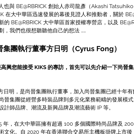
人也與 BE@RBRICK 創始人赤司龍彥（Akashi Tatsuh
ICK 在大中華區迅速發展的幕後見證人和推動者，關於 BE@R
 BE@RBRICK 大中華區首家授權專營店，以及 BE@RB
劃，我們也很想聽聽他自己的想法 ……
尚晉集團執行董事方日明（Cyrus Fong）
us ，很高興您能接受 KIKS 的專訪，首先可以先介紹一下尚
yrus 方日明，是尚晉集團執行董事，加入尚晉集團已經十年
尚晉集團從經營多時裝品牌到多元化業務範疇的發展模式
計師品牌、潮流及新興品牌及潮流藝術 IP 等。
5 年，在大中華區擁有超過 100 多個國際時尚品牌及 20
術文化。自 2020 年在香港聯合交易所主機板掛牌上市