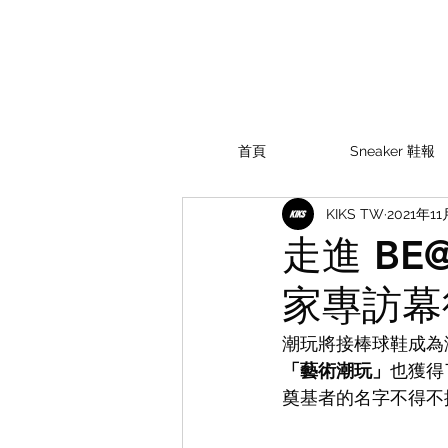
首頁
Sneaker 鞋報
KIKS TW
2021年1
走進 BE
家專訪幕後
潮玩將接棒球鞋成為
「藝術潮玩」
也獲得
奠基者的名字不得不