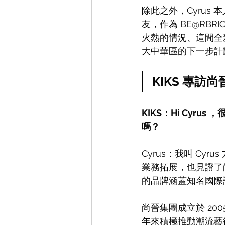
除此之外，Cyrus 本
友，作為 BE@RBR
火熱的情況、這間全新的
大中華區的下一步計
KIKS 專訪
KIKS：Hi Cyr
嗎？
Cyrus：我叫 C
業務拓展，也見證了
的品牌涵蓋知名國際設
尚晉集團成立於 200
年來積極推動潮流藝