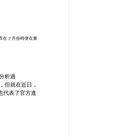
，而在 7 月份時便在東
。
分析過 
，但就在近日，
，這也代表了官方進