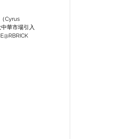
yrus 
大中華市場引入
RBRICK 