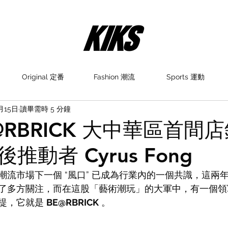
Original 定番
Fashion 潮流
Sports 運動
1月15日
讀畢需時 5 分鐘
@RBRICK 大中華區首間
推動者 Cyrus Fong
潮流市場下一個 “風口” 已成為行業內的一個共識，這兩
了多方關注，而在這股「藝術潮玩」的大軍中，有一個領
提，它就是 
BE@RBRICK
 。