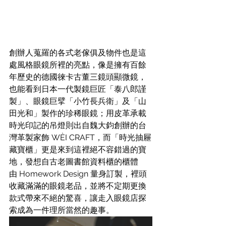
創辦人蒐羅的各式老傢俱及物件也是這
處風格眼鏡所裡的亮點，像是擁有百餘
年歷史的德國徠卡古董三鏡頭顯微鏡，
也能看到日本一代製鏡巨匠「泰八郎謹
製」、眼鏡巨擘「小竹長兵衛」及「山
田光和」製作的珍稀眼鏡；用皮革承載
時光印記的吊燈則出自魏大鈞創辦的台
灣革製家飾 
WÈI CRAFT
，而「時光抽屜
藏寶櫃」更是來到這裡絕不容錯過的寶
地，發想自古老圖書館資料櫃的櫃體
由 Homework Design 量身訂製，裡頭
收藏滿滿的眼鏡老品，並將不定期更換
款式帶來不絕的驚喜，讓走入眼鏡店探
索成為一件理所當然的趣事。