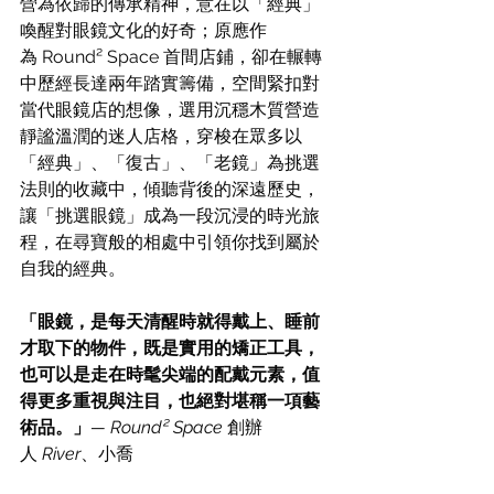
營為依歸的傳承精神，意在以「經典」
喚醒對眼鏡文化的好奇；原應作
為 Round² Space 首間店鋪，卻在輾轉
中歷經長達兩年踏實籌備，空間緊扣對
當代眼鏡店的想像，選用沉穩木質營造
靜謐溫潤的迷人店格，穿梭在眾多以
「經典」、「復古」、「老鏡」為挑選
法則的收藏中，傾聽背後的深遠歷史，
讓「挑選眼鏡」成為一段沉浸的時光旅
程，在尋寶般的相處中引領你找到屬於
自我的經典。
「眼鏡，是每天清醒時就得戴上、睡前
才取下的物件，既是實用的矯正工具，
也可以是走在時髦尖端的配戴元素，值
得更多重視與注目，也絕對堪稱一項藝
術品。」
— Round² Space 
創辦
人
 River
、小喬