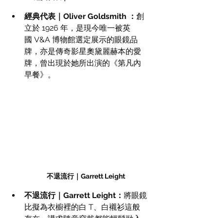
經典代表｜Oliver Goldsmith ：
創
立於 1926 年，是現今唯一被英
國 V&A 博物館選定展示的眼鏡品
牌，亦是傳奇影星奧黛麗赫本的愛
牌，曾出現於她所出演的《第凡內
早餐》。
不退流行｜Garrett Leight
不退流行｜Garrett Leight：
將眼鏡
比擬為衣櫥裡的白 T、白襯衫這般