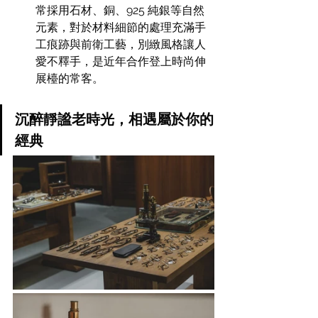
常採用石材、銅、925 純銀等自然
元素，對於材料細節的處理充滿手
工痕跡與前衛工藝，別緻風格讓人
愛不釋手，是近年合作登上時尚伸
展檯的常客。
沉醉靜謐老時光，相遇屬於你的
經典