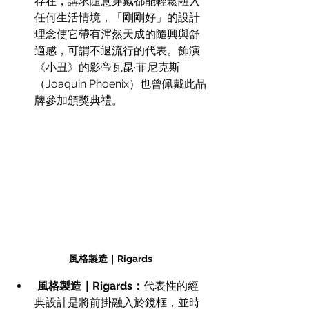
存在，講求隨意穿戴都能輕鬆融入
任何生活情境，「剛剛好」的設計
理念使它帶有渾然天成的隨興與舒
適感，可謂不退流行的代表。飾演
《小丑》的影帝瓦昆·菲尼克斯
（Joaquin Phoenix）也曾佩戴此品
牌參加頒獎典禮。
風格製造｜Rigards
風格製造｜Rigards：
代表性的經
典設計是將前掛融入於鏡框，並時