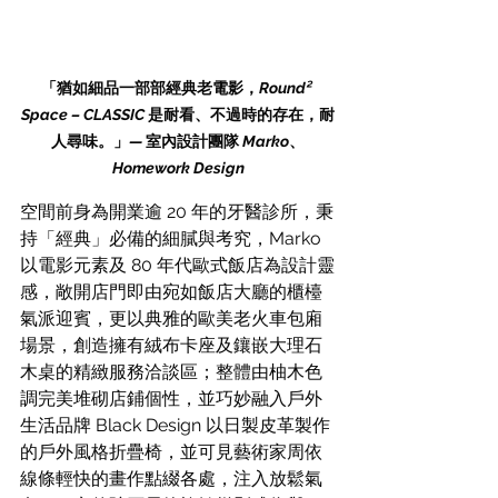
「猶如細品一部部經典老電影，
Round² 
Space – CLASSIC 
是耐看、不過時的存在，耐
人尋味。」
— 
室內設計團隊
 Marko
、
Homework Design
空間前身為開業逾 20 年的牙醫診所，秉
持「經典」必備的細膩與考究，Marko 
以電影元素及 80 年代歐式飯店為設計靈
感，敞開店門即由宛如飯店大廳的櫃檯
氣派迎賓，更以典雅的歐美老火車包廂
場景，創造擁有絨布卡座及鑲嵌大理石
木桌的精緻服務洽談區；整體由柚木色
調完美堆砌店鋪個性，並巧妙融入戶外
生活品牌 
Black Design
 以日製皮革製作
的戶外風格折疊椅，並可見藝術家
周依
線條輕快的畫作點綴各處，注入放鬆氣