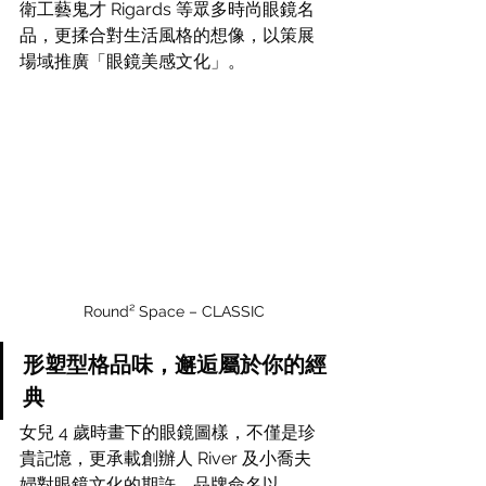
衛工藝鬼才 Rigards 等眾多時尚眼鏡名
品，更揉合對生活風格的想像，以策展
場域推廣「眼鏡美感文化」。
Round² Space – CLASSIC
形塑型格品味，邂逅屬於你的經
典
女兒 4 歲時畫下的眼鏡圖樣，不僅是珍
貴記憶，更承載創辦人 River 及小喬夫
婦對眼鏡文化的期許，品牌命名以