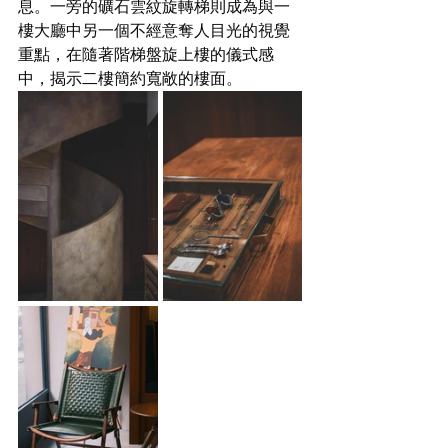
息。一旁的礦石雲紋旋轉梯則成為與一
樓大廳中另一個不經意奪人目光的視覺
重點，在隨著階梯盤旋上樓的儀式感
中，揭示二樓簡約寬敞的樓面。