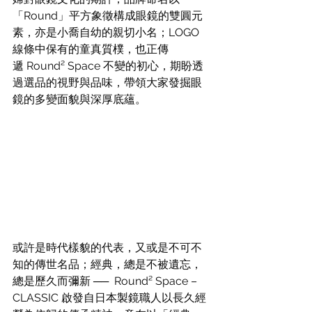
「Round」平方象徵構成眼鏡的雙圓元
素，亦是小喬自幼的親切小名；LOGO 
線條中保有的童真質樸，也正傳
遞 Round² Space 不變的初心，期盼透
過選品的視野與品味，帶領大家發掘眼
鏡的多變面貌與深厚底蘊。
或許是時代樣貌的代表，又或是不可不
知的傳世名品；經典，總是不被遺忘，
總是歷久而彌新 ──  Round² Space – 
CLASSIC 啟發自日本製鏡職人以長久經