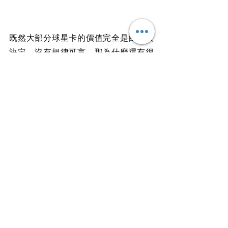
既然大部分球星卡的價值完全是由他人
決定，沒有規律可言，那為什麼還有很
多人攥著鈔票往“坑”裡跳呢？一部分人是
屬於真愛粉，抽盲盒也好，花高價格直
接購入也罷，都是為了獲得自己喜愛球
星的卡片，他們並不是不在乎卡片價
格，但更看重的是其本身的價值。但還
有一些人，不看價值，只看價格漲跌，
生生把球星卡玩成了股票。但不要忘了
股票投資的可是信息公開、平穩運作的
上市企業，它們也許會有業績不好的時
候，但一張卡要是不行了，那就是真不
行了。