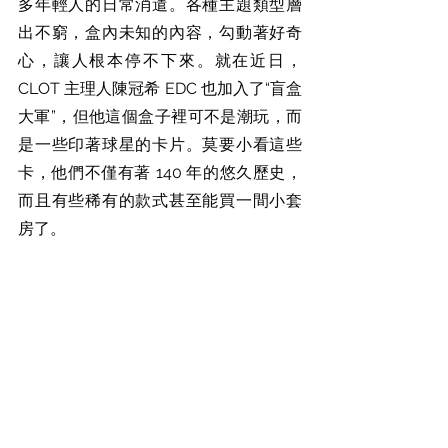
多年輕人的日常消遣。各種主題類型層
出不窮，盒內未知的內容，勾動著好奇
心，讓人根本停不下來。就在近日，
CLOT 主理人陳冠希 EDC 也加入了“盲盒
大軍”，但他這個盒子裡可不是潮玩，而
是一些印著球星的卡片。莫要小看這些
卡，他們不僅有著 140 年的悠久歷史，
而且有些稀有的款式甚至能買一間小套
房了。