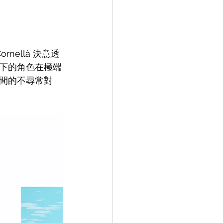
ellà 決意透
下的角色在極端
間的不尋常對