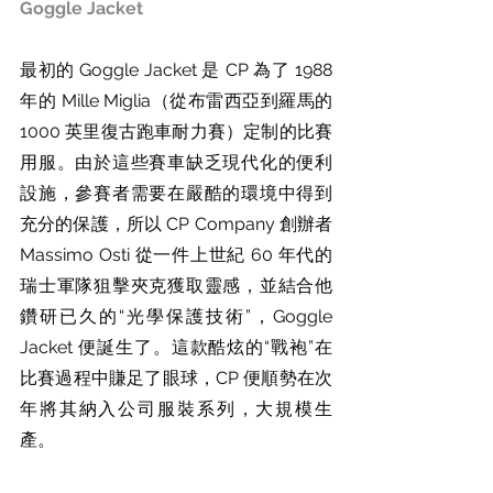
Goggle Jacket
最初的 Goggle Jacket 是 CP 為了 1988 
年的 Mille Miglia（從布雷西亞到羅馬的 
1000 英里復古跑車耐力賽）定制的比賽
用服。由於這些賽車缺乏現代化的便利
設施，參賽者需要在嚴酷的環境中得到
充分的保護，所以 CP Company 創辦者 
Massimo Osti 從一件上世紀 60 年代的
瑞士軍隊狙擊夾克獲取靈感，並結合他
鑽研已久的“光學保護技術”，Goggle 
Jacket 便誕生了。這款酷炫的“戰袍”在
比賽過程中賺足了眼球，CP 便順勢在次
年將其納入公司服裝系列，大規模生
產。