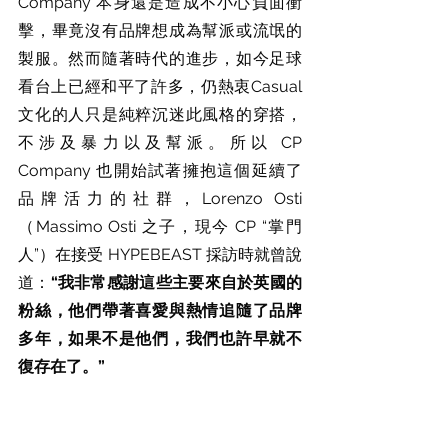
Company 本身還是造成不小心負面衝
擊，畢竟沒有品牌想成為幫派或流氓的
製服。然而隨著時代的進步，如今足球
看台上已經和平了許多，仍熱衷Casual 
文化的人只是純粹沉迷此風格的穿搭，
不涉及暴力以及幫派。所以 CP 
Company 也開始試著擁抱這個延續了
品牌活力的社群，Lorenzo Osti 
（Massimo Osti 之子，現今 CP “掌門
人”）在接受 HYPEBEAST 採訪時就曾說
道：
“我非常感謝這些主要來自於英國的
粉絲，他們帶著喜愛與熱情追隨了品牌
多年，如果不是他們，我們也許早就不
復存在了。”