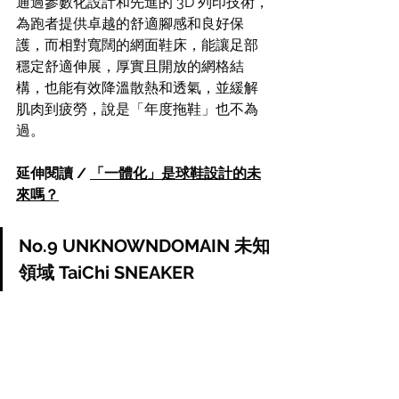
通過參數化設計和先進的 3D 列印技術，
為跑者提供卓越的舒適腳感和良好保
護，而相對寬闊的網面鞋床，能讓足部
穩定舒適伸展，厚實且開放的網格結
構，也能有效降溫散熱和透氣，並緩解
肌肉到疲勞，說是「年度拖鞋」也不為
過。
延伸閱讀 / 
「一體化」是球鞋設計的未
來嗎？
No.9 UNKNOWNDOMAIN 未知
領域 TaiChi SNEAKER