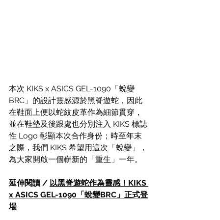
本次 KIKS x ASICS GEL-1090「蛻變
BRC」的設計靈感源於黑脊遊蛇，因此
在鞋面上便以蛇紋皮革作為細節貫穿，
並在鞋墊及後跟處也分別注入 KIKS 標誌
性 Logo 彰顯本次合作身份；時至年末
之際，我們 KIKS 希望用這次「蛻變」，
為大家開啟一個嶄新的「重生」一年。
延伸閱讀 / 
以黑脊遊蛇作為靈感！KIKS 
x ASICS GEL-1090「蛻變BRC」正式登
場