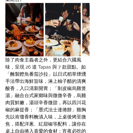
除了肉食主義者之外，更結合六國風
味，呈現 26 道 Tapas 與 7 款甜點。如
「醃製鰹魚番茄沙拉」以日式稻草煙燻
手法帶出海鮮旨味，淋上柚子醋的清爽
酸香，入口清新開胃；「剝皮椒烏雞煲
湯」融合台式家鄉味與微微辛香，烏雞
肉質鮮嫩，湯頭辛香微甜，再以四川花
椒的麻提香；「墨式法士達捲餅」雞胸
先以肯瓊香料醃漬入味，上桌後烤至微
焦，搭配洋蔥、紅甜椒等配料，讓你在
桌上自由捲入喜愛的食材；宵夜必吃的