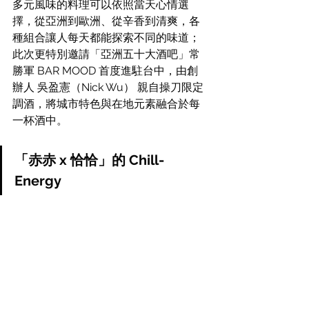
多元風味的料理可以依照當天心情選
擇，從亞洲到歐洲、從辛香到清爽，各
種組合讓人每天都能探索不同的味道；
此次更特別邀請「亞洲五十大酒吧」常
勝軍 BAR MOOD 首度進駐台中，由創
辦人 吳盈憲（Nick Wu） 親自操刀限定
調酒，將城市特色與在地元素融合於每
一杯酒中。
「赤赤 x 恰恰」的 Chill-
Energy