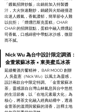
「鑊氣招牌炒飯」出鍋前加入特製醬
汁，大火快速翻炒，鍋鏟與火焰碰撞迸
出迷人鑊氣，香氣濃郁，簡單卻令人難
以抗拒；「煙燻巴斯克蛋糕」CHAR 
CHAR 的招牌甜點，蛋糕中融入煙燻起
司香氣，口感綿密中帶點冰沙感，微甜
而不膩。
Nick Wu 為台中設計限定調酒：
金萱紫蘇冰茶 × 東美蜜瓜冰茶
延續餐酒共饗精神， BAR MOOD 創辦
人 吳盈憲（Nick Wu）以風土為靈感，
設計兩款台中限定特調。「金萱紫蘇冰
茶」靈感源自台灣山林氣息與台中悠然
的生活節奏，以「在地元素最大化」為
核心，將茶文化融入經典結構中，透過
金萱茶的溫潤與紫蘇的清香，詮釋土地