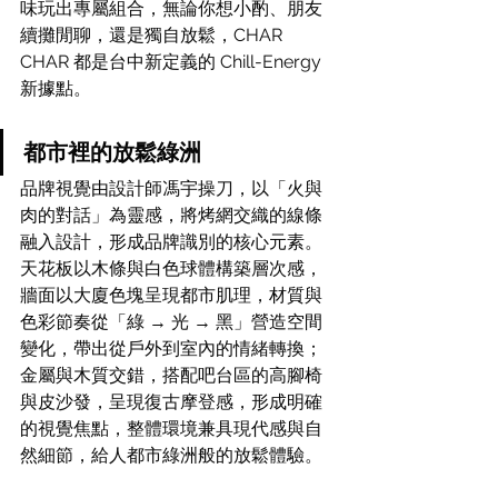
味玩出專屬組合，無論你想小酌、朋友
續攤閒聊，還是獨自放鬆，CHAR 
CHAR 都是台中新定義的 Chill-Energy 
新據點。
都市裡的放鬆綠洲
品牌視覺由設計師馮宇操刀，以「火與
肉的對話」為靈感，將烤網交織的線條
融入設計，形成品牌識別的核心元素。
天花板以木條與白色球體構築層次感，
牆面以大廈色塊呈現都市肌理，材質與
色彩節奏從「綠 → 光 → 黑」營造空間
變化，帶出從戶外到室內的情緒轉換；
金屬與木質交錯，搭配吧台區的高腳椅
與皮沙發，呈現復古摩登感，形成明確
的視覺焦點，整體環境兼具現代感與自
然細節，給人都市綠洲般的放鬆體驗。