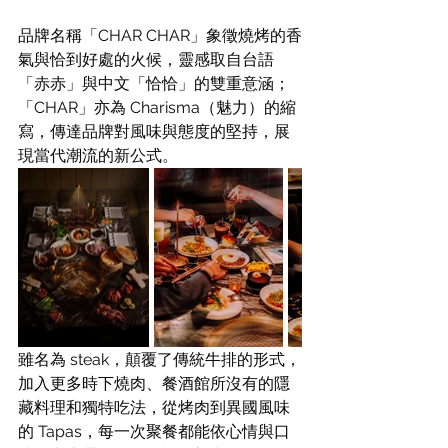
品牌名稱「CHAR CHAR」象徵燒烤的香
氣與恰到好處的火候，靈感取自台語
「赤赤」與中文「恰恰」的雙重意涵；
「CHAR」亦為 Charisma（魅力）的縮
寫，傳達品牌對風味與態度的堅持，展
現當代潮流的新公式。
雖名為 steak，顛覆了傳統牛排的形式，
加入更多時下燒肉、餐酒館所沒有的隱
藏料理和獨特吃法，從烤肉到異國風味
的 Tapas，每一次聚餐都能依心情與口