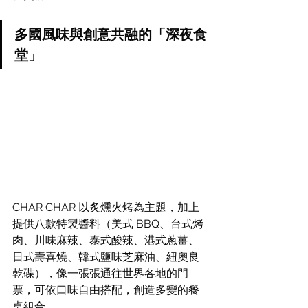
多國風味與創意共融的「深夜食
堂」
CHAR CHAR 以炙燻火烤為主題，加上
提供八款特製醬料（美式 BBQ、台式烤
肉、川味麻辣、泰式酸辣、港式蔥薑、
日式壽喜燒、韓式鹽味芝麻油、紐奧良
乾碟），像一張張通往世界各地的門
票，可依口味自由搭配，創造多變的餐
桌組合。