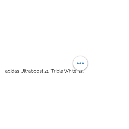
adidas Ultraboost 21 “Triple White” 跑
鞋，將於 1 月 16 日在 adidas 官方購物
網站搶先限量上市，售價為 5990 元，
感興趣的朋友請留意了。
官方 IG：
@adidas_tw
官方 FB：
@adidasRunningTW
官方網站：
https://www.adidas.com.tw/