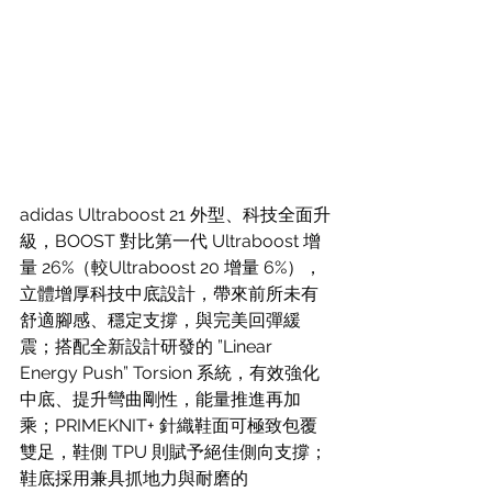
adidas Ultraboost 21 外型、科技全面升
級，BOOST 對比第一代 Ultraboost 增
量 26%（較Ultraboost 20 增量 6%），
立體增厚科技中底設計，帶來前所未有
舒適腳感、穩定支撐，與完美回彈緩
震；搭配全新設計研發的 ”Linear 
Energy Push” Torsion 系統，有效強化
中底、提升彎曲剛性，能量推進再加
乘；PRIMEKNIT+ 針織鞋面可極致包覆
雙足，鞋側 TPU 則賦予絕佳側向支撐；
鞋底採用兼具抓地力與耐磨的 