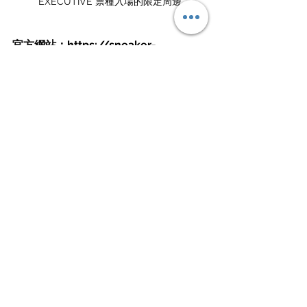
EXECUTIVE 票種入場的限定周邊
官方網站：
https://sneaker-
expo.com
購票網址：
https://t.pia.jp/pia/event/event.do
?eventBundleCd=b2347013
Instagram / 
@snex_official
source / Snex