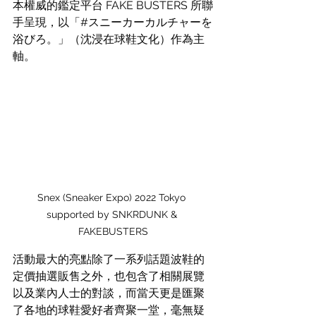
本權威的鑑定平台 FAKE BUSTERS 所聯
手呈現，以「
#スニーカーカルチャーを
浴びろ
。」（沈浸在球鞋文化）作為主
軸。
Snex (Sneaker Expo) 2022 Tokyo 
supported by SNKRDUNK & 
FAKEBUSTERS
活動最大的亮點除了一系列話題波鞋的
定價抽選販售之外，也包含了相關展覽
以及業內人士的對談，而當天更是匯聚
了各地的球鞋愛好者齊聚一堂，毫無疑