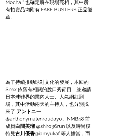
Mocha " 也確定將在現場亮相，其中所
有拍賣品均附有 FAKE BUSTERS 正品徽
章。
為了持續推動球鞋文化的發展，本回的 
Snex 依舊有相關的脫口秀節目，並邀請
日本球鞋界的業內人士、人氣網紅到
場，其中活動兩天的主持人，也分別找
來了 
アントニー 
@
anthonymatenroudayo、
NMB48 前
成員
白間美瑠 @
shiro36run 以及時尚模
特兒
古川優香
@iamyukaf 等人擔當，而