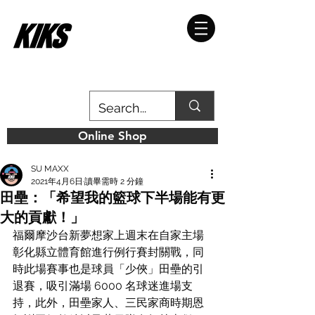
Online Shop
SU MAXX
2021年4月6日
讀畢需時 2 分鐘
田壘：「希望我的籃球下半場能有更
大的貢獻！」
福爾摩沙台新夢想家上週末在自家主場
彰化縣立體育館進行例行賽封關戰，同
時此場賽事也是球員「少俠」田壘的引
退賽，吸引滿場 6000 名球迷進場支
持，此外，田壘家人、三民家商時期恩