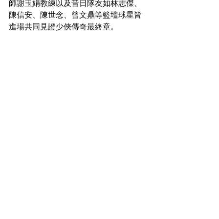
師謝玉娟教練以及昔日隊友如林志傑、
陳信安、陳世念、曾文鼎等籃壇球星皆
進場共同見證少俠傳奇最終章。