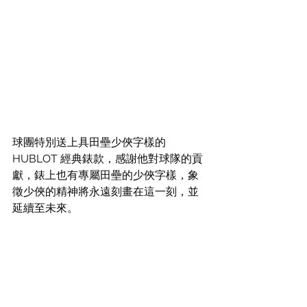
球團特別送上具田壘少俠字樣的 
HUBLOT 經典錶款，感謝他對球隊的貢
獻，錶上也有專屬田壘的少俠字樣，象
徵少俠的精神將永遠刻畫在這一刻，並
延續至未來。