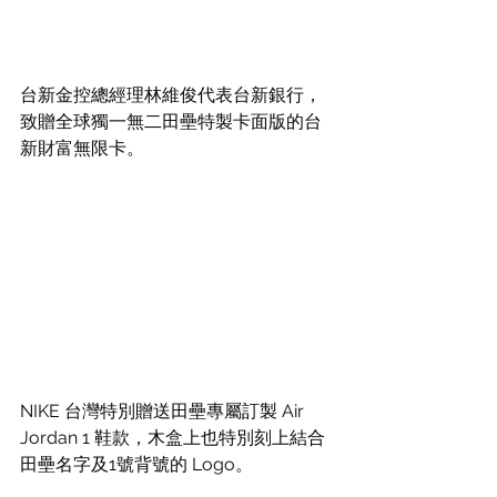
台新金控總經理林維俊代表台新銀行，
致贈全球獨一無二田壘特製卡面版的台
新財富無限卡。
NIKE 台灣特別贈送田壘專屬訂製 Air 
Jordan 1 鞋款，木盒上也特別刻上結合
田壘名字及1號背號的 Logo。