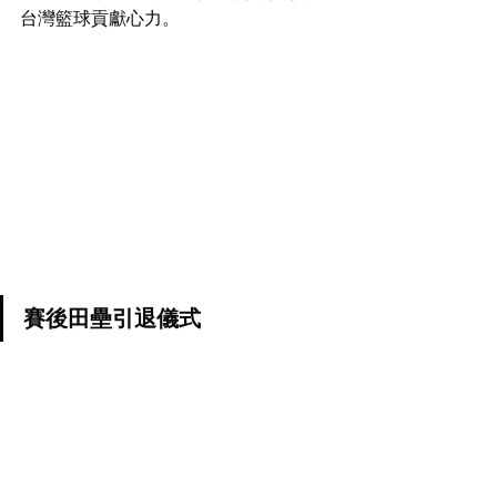
台灣籃球貢獻心力。
賽後田壘引退儀式