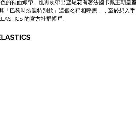
皇室代表色的鞋面織帶，也再次帶出
鳶尾花有著法國卡佩王朝皇
其「巴黎時裝週特別款」
這個名稱相呼應，，至於想入手
ELASTICS 的官方社群帳戶。
ELASTICS