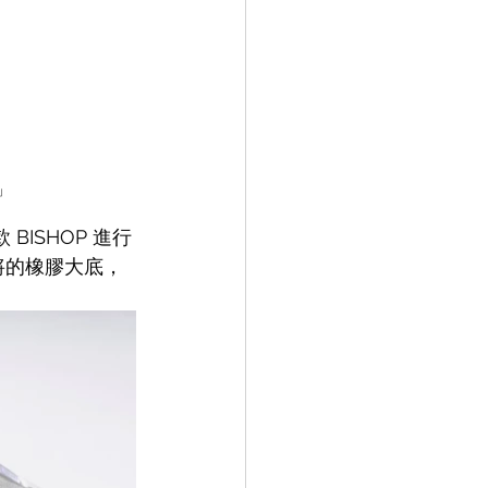
」
 BISHOP 進行
將的
橡膠大底，