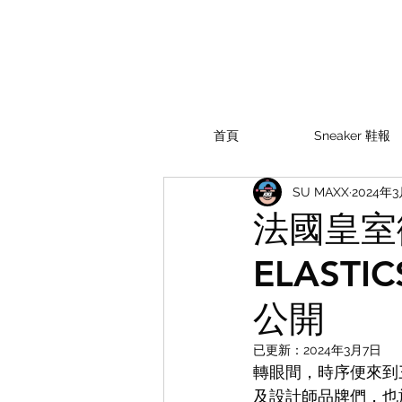
首頁
Sneaker 鞋報
SU MAXX
2024年
法國皇室
ELASTI
公開
已更新：
2024年3月7日
轉眼間，時序便來到
及設計師品牌們，
也