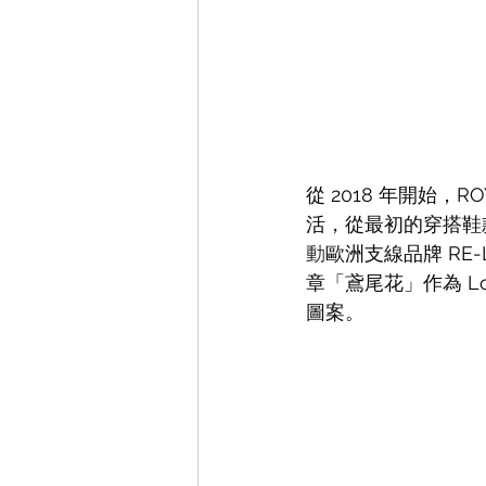
從 2018 年開始，RO
活，從最初的穿搭鞋
動
歐洲支線品牌 RE
章「鳶尾花」作為 Lo
圖案。