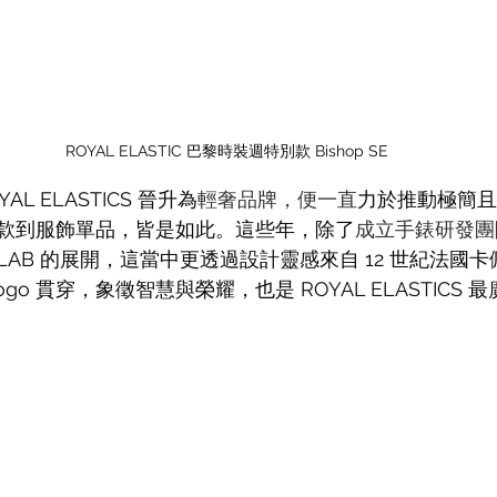
ROYAL ELASTIC 巴黎時裝週特別款 Bishop SE
YAL ELASTICS 晉升為
輕奢品牌，便一直
力於推動極簡且
款到服飾單品，皆是如此。這些年，除了
成立手錶研發團
-LAB 的展開，這當中更透過
設計靈感來自 12 世紀法國
go 貫穿，
象徵智慧與榮耀，也是 
ROYAL ELASTIC