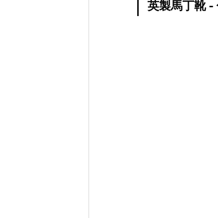
英製馬丁靴 -